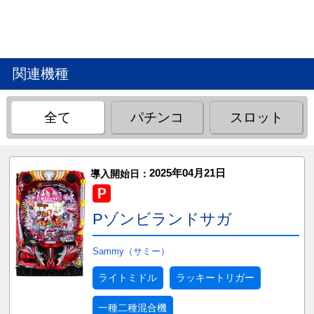
関連機種
全て
パチンコ
スロット
2025年04月21日
導入開始日：
Pゾンビランドサガ
Sammy（サミー）
ライトミドル
ラッキートリガー
一種二種混合機