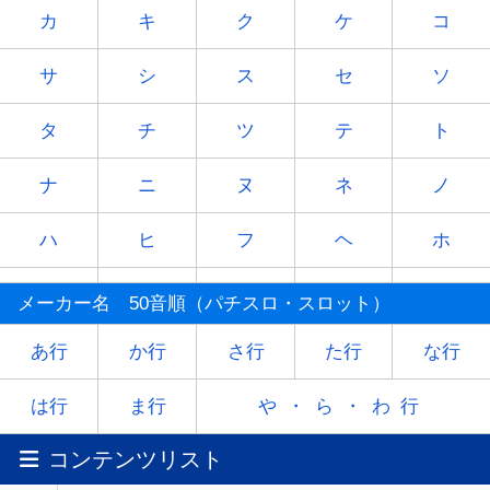
カ
キ
ク
ケ
コ
サ
シ
ス
セ
ソ
タ
チ
ツ
テ
ト
ナ
ニ
ヌ
ネ
ノ
ハ
ヒ
フ
ヘ
ホ
マ
ミ
ム
メ
モ
メーカー名 50音順（パチスロ・スロット）
ヤ
-
ユ
-
ヨ
あ行
か行
さ行
た行
な行
ラ
リ
ル
レ
ロ
は行
ま行
や・ら・わ行
コンテンツリスト
ワ
-
-
-
-