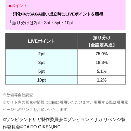
■ポイント
・消化中のSAGA揃い成立時にLIVEポイントを獲得
└振り分けは2pt・3pt・5pt・10pt
振り分け
LIVEポイント
【全設定共通】
2pt
75.0%
3pt
18.8%
5pt
5.1%
10pt
1.2%
※数値等自社調査
※サイト内の画像や情報は自由に引用いただけます。引用する際は引用元
ページへのリンクをお願いいたします。
©ゾンビランドサガ製作委員会 ©ゾンビランドサガ リベンジ製
作委員会©DAITO GIKEN,INC.