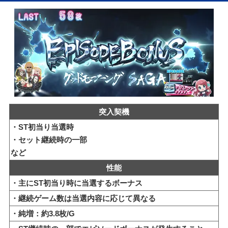
突入契機
・ST初当り当選時
・セット継続時の一部
など
性能
・主にST初当り時に当選するボーナス
・継続ゲーム数は当選内容に応じて異なる
・純増：約3.8枚/G