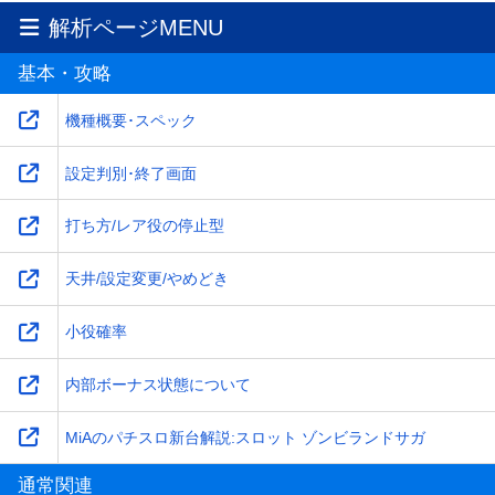
解析ページMENU
基本・攻略
機種概要･スペック
設定判別･終了画面
打ち方/レア役の停止型
天井/設定変更/やめどき
小役確率
内部ボーナス状態について
MiAのパチスロ新台解説:スロット ゾンビランドサガ
通常関連