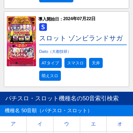
2024年07月22日
導入開始日：
スロット ゾンビランドサガ
Daito（大都技研）
ATタイプ
スマスロ
天井
萌えスロ
パチスロ・スロット機種名の50音索引検索
機種名 50音順（パチスロ・スロット）
ア
イ
ウ
エ
オ