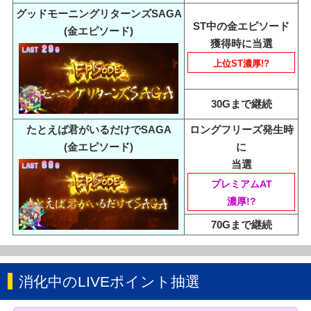
グッドモーニングリターンズSAGA
ST中の金エピソード
(金エピソード)
獲得時に当選
上位ST濃厚!?
30Gまで継続
たとえば君がいるだけでSAGA
ロングフリーズ発生時
(金エピソード)
に
当選
プレミアムAT
濃厚!?
70Gまで継続
消化中のLIVEポイント抽選