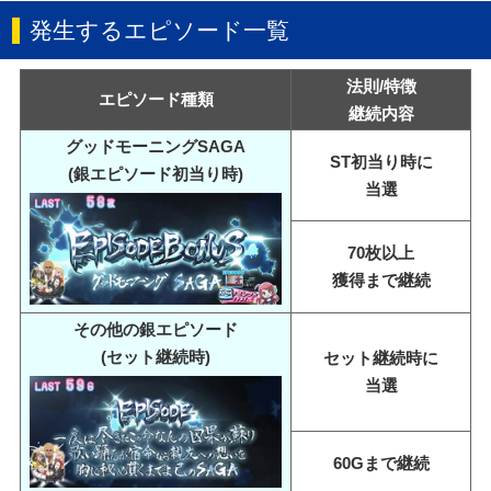
発生するエピソード一覧
法則/特徴
エピソード種類
継続内容
グッドモーニングSAGA
ST初当り時に
(銀エピソード初当り時)
当選
70枚以上
獲得まで継続
その他の銀エピソード
(セット継続時)
セット継続時に
当選
60Gまで継続