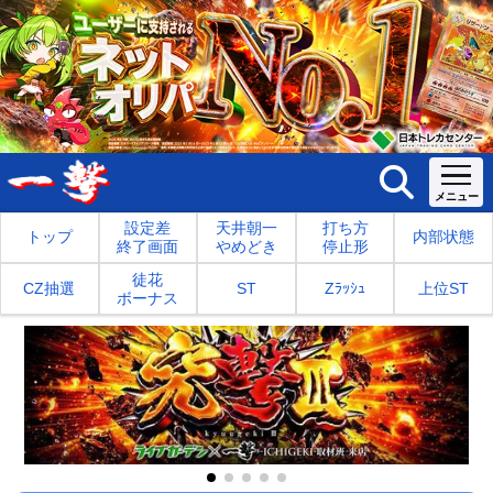
設定差
天井朝一
打ち方
トップ
内部状態
終了画面
やめどき
停止形
徒花
CZ抽選
ST
Zﾗｯｼｭ
上位ST
ボーナス