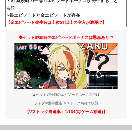
・ST継続時の一部でエピソードボーナスが発生すること
も!?
└銀エピソードと金エピソードが存在
【金エピソード発生時は上位ST以上の突入が濃厚!?】
◆セット継続時のエピソードボーナスは恩恵あり!?
▲
セット継続時のエピソードボーナス中は
ライブpt獲得優遇+Vストック高確率状態
【Vストック当選率：1/164(毎ゲーム抽選)】