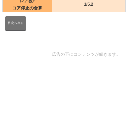
レア役+
1/5.2
コア停止の合算
目次へ戻る
広告の下にコンテンツが続きます。