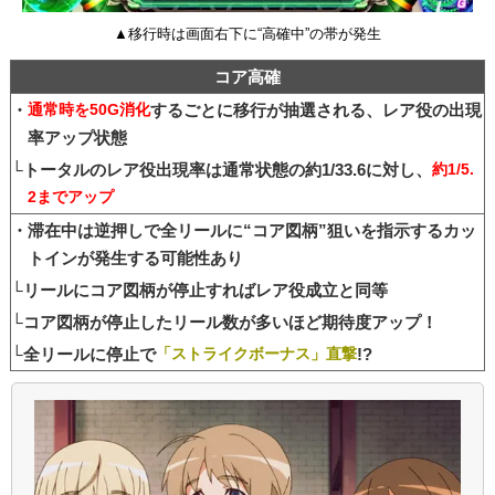
▲移行時は画面右下に“高確中”の帯が発生
コア高確
・
通常時を50G消化
するごとに移行が抽選される、レア役の出現
率アップ状態
└トータルのレア役出現率は通常状態の約1/33.6に対し、
約1/5.
2までアップ
・滞在中は逆押しで全リールに“コア図柄”狙いを指示するカッ
トインが発生する可能性あり
└リールにコア図柄が停止すればレア役成立と同等
└コア図柄が停止したリール数が多いほど期待度アップ！
└全リールに停止で
「ストライクボーナス」直撃
!?