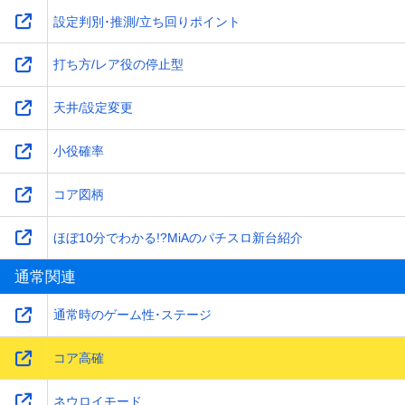
設定判別･推測/立ち回りポイント
打ち方/レア役の停止型
天井/設定変更
小役確率
コア図柄
ほぼ10分でわかる!?MiAのパチスロ新台紹介
通常関連
通常時のゲーム性･ステージ
コア高確
ネウロイモード