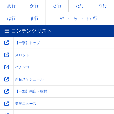
ヤ
-
ユ
-
ヨ
あ行
か行
さ行
た行
な行
ラ
リ
ル
レ
ロ
は行
ま行
や・ら・わ行
コンテンツリスト
ワ
-
-
-
-
【一撃】トップ
スロット
パチンコ
新台スケジュール
【一撃】来店・取材
業界ニュース