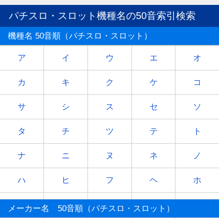
パチスロ・スロット機種名の50音索引検索
機種名 50音順（パチスロ・スロット）
ア
イ
ウ
エ
オ
カ
キ
ク
ケ
コ
サ
シ
ス
セ
ソ
タ
チ
ツ
テ
ト
ナ
ニ
ヌ
ネ
ノ
ハ
ヒ
フ
ヘ
ホ
マ
ミ
ム
メ
モ
メーカー名 50音順（パチスロ・スロット）