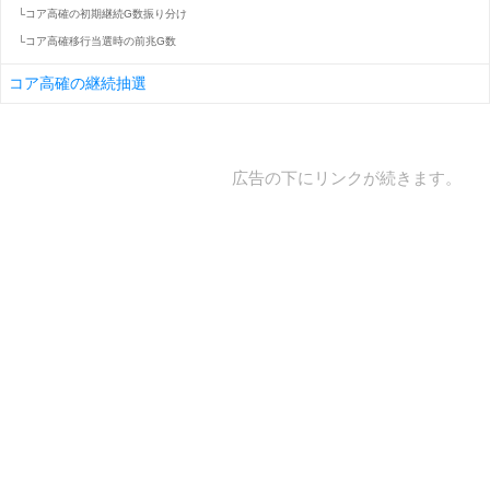
└コア高確の初期継続G数振り分け
└コア高確移行当選時の前兆G数
コア高確の継続抽選
広告の下にリンクが続きます。