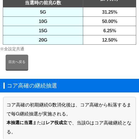
当選時の前兆G数
5G
31.25%
10G
50.00%
15G
6.25%
20G
12.50%
※全設定共通
目次へ戻る
コア高確の継続抽選
コア高確の初期継続G数消化後は、コア高確から転落するま
で毎G継続抽選が実施される。
本抽選に当選
または
レア役成立
で、当該Gはコア高確継続とな
る。