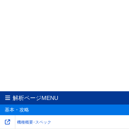
解析ページMENU
基本・攻略
機種概要･スペック