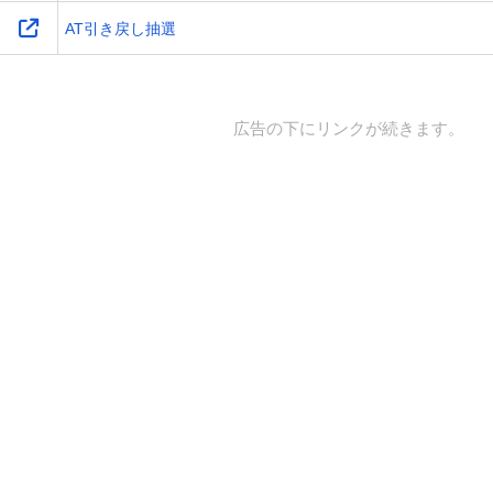
AT引き戻し抽選
広告の下にリンクが続きます。