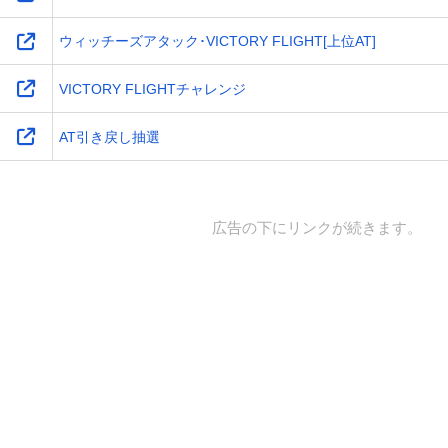
ウィッチーズアタック･VICTORY FLIGHT[上位AT]
VICTORY FLIGHTチャレンジ
AT引き戻し抽選
広告の下にリンクが続きます。