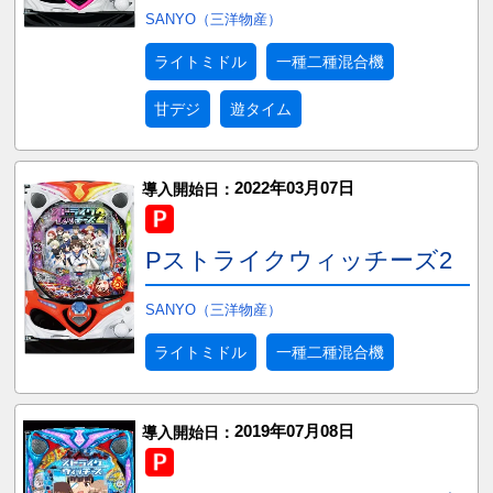
SANYO（三洋物産）
ライトミドル
一種二種混合機
甘デジ
遊タイム
2022年03月07日
導入開始日：
Pストライクウィッチーズ2
SANYO（三洋物産）
ライトミドル
一種二種混合機
2019年07月08日
導入開始日：