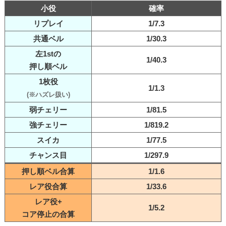
小役
確率
リプレイ
1/7.3
共通ベル
1/30.3
左1stの
1/40.3
押し順ベル
1枚役
1/1.3
(※ハズレ扱い)
弱チェリー
1/81.5
強チェリー
1/819.2
スイカ
1/77.5
チャンス目
1/297.9
押し順ベル合算
1/1.6
レア役合算
1/33.6
レア役+
1/5.2
コア停止の合算