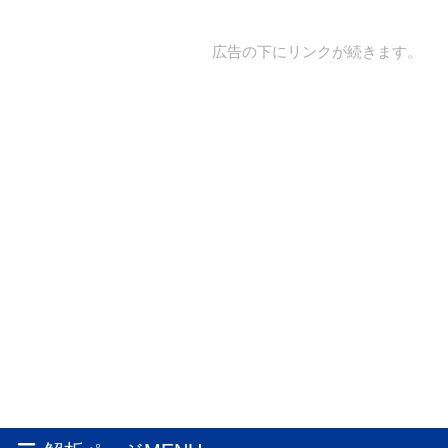
広告の下にリンクが続きます。