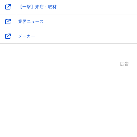
【一撃】来店・取材
業界ニュース
メーカー
広告