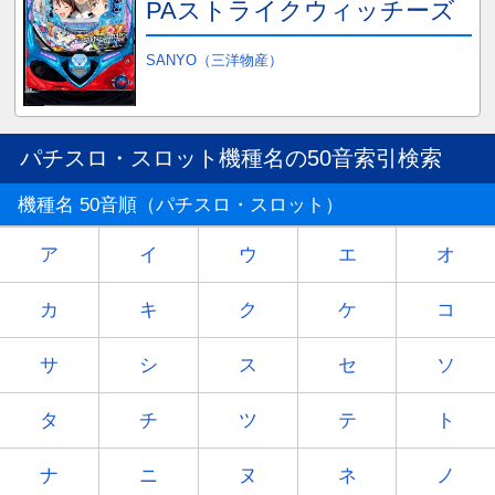
PAストライクウィッチーズ
SANYO（三洋物産）
パチスロ・スロット機種名の50音索引検索
機種名 50音順（パチスロ・スロット）
ア
イ
ウ
エ
オ
カ
キ
ク
ケ
コ
サ
シ
ス
セ
ソ
タ
チ
ツ
テ
ト
ナ
ニ
ヌ
ネ
ノ