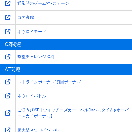
通常時のゲーム性･ステージ
コア高確
ネウロイモード
CZ関連
撃墜チャレンジ[CZ]
AT関連
ストライクボーナス[初回ボーナス]
ネウロイバトル
ごほうびAT【ウィッチーズカーニバル(inバスタイム)/オーバ
ースカイボーナス】
超大型ネウロイバトル