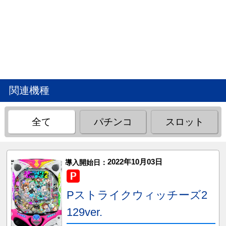
関連機種
全て
パチンコ
スロット
2022年10月03日
導入開始日：
Pストライクウィッチーズ2
129ver.