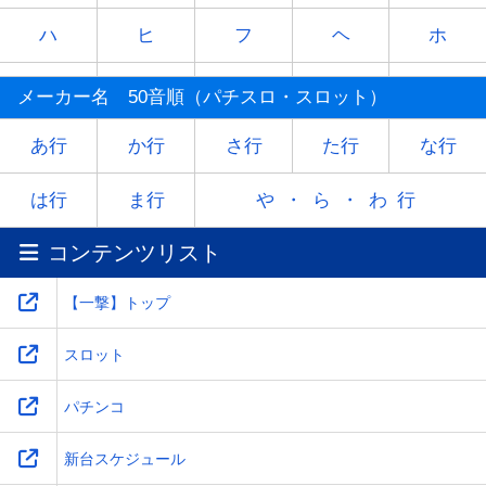
ハ
ヒ
フ
ヘ
ホ
マ
ミ
ム
メ
モ
メーカー名 50音順（パチスロ・スロット）
ヤ
-
ユ
-
ヨ
あ行
か行
さ行
た行
な行
ラ
リ
ル
レ
ロ
は行
ま行
や・ら・わ行
コンテンツリスト
ワ
-
-
-
-
【一撃】トップ
スロット
パチンコ
新台スケジュール