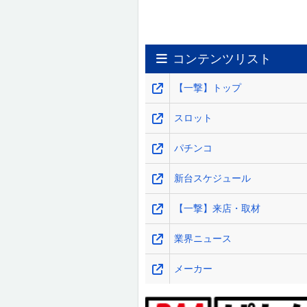
コンテンツリスト
【一撃】トップ
スロット
パチンコ
新台スケジュール
【一撃】来店・取材
業界ニュース
メーカー