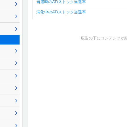
当選時のAT/ストック当選率
消化中のAT/ストック当選率
広告の下にコンテンツが