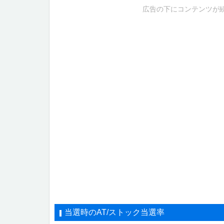
広告の下にコンテンツが
当選時のAT/ストック当選率