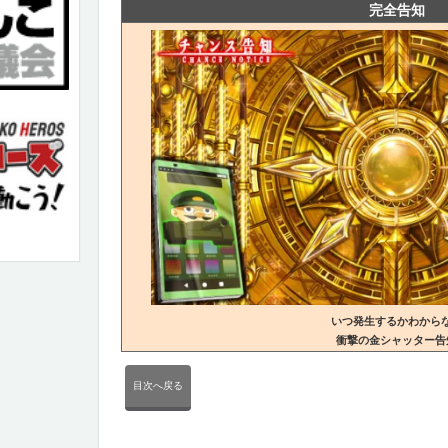
完全告知
いつ発生するかわから
衝撃の金シャッター告
目次へ戻る