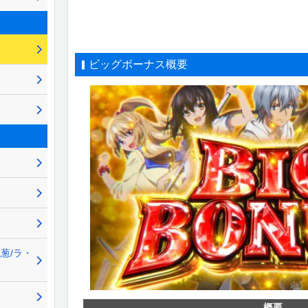
ビッグボーナス概要
葱/ラ・
概要