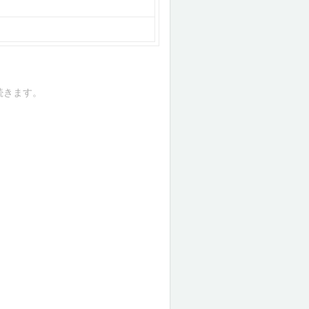
続きます。