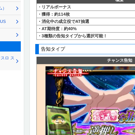
・リアルボーナス
ム）
・獲得：約114枚
・消化中の成立役でAT抽選
US
・AT期待度：約40%
・3種類の告知タイプから選択可能！
告知タイプ
スロ ス
チャンス告知