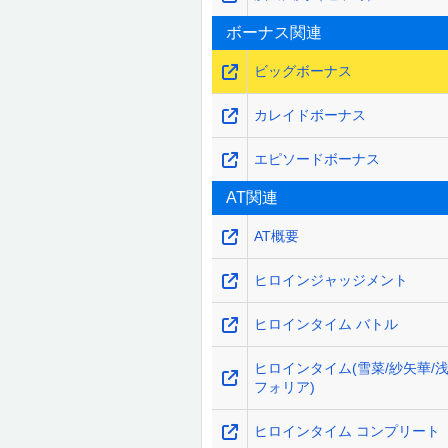
ボーナス関連
ビッグボーナス
カレイドボーナス
エピソードボーナス
AT関連
AT概要
ヒロインジャッジメント
ヒロインタイム バトル
ヒロインタイム(雪菜/紗矢華/浅
フォリア)
ヒロインタイム コンプリート