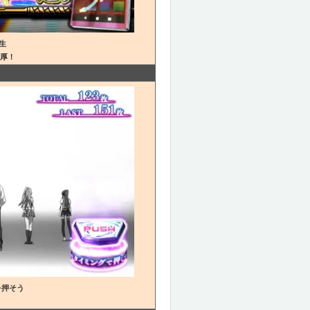
生
濃厚！
を押そう