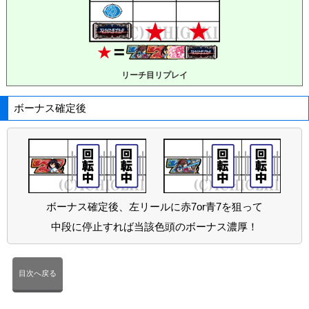
リーチ目リプレイ
ボーナス確定後
ボーナス確定後、左リールに赤7or青7を狙って
中段に停止すれば当該色頭のボーナス濃厚！
目次へ戻る