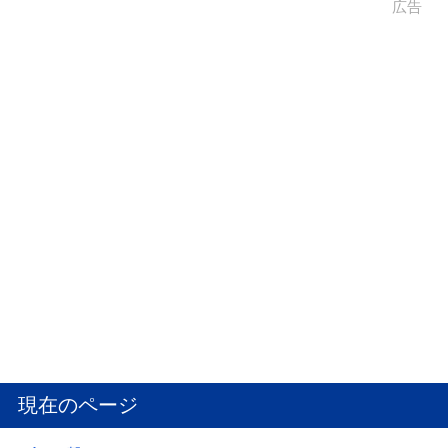
広告
現在のページ