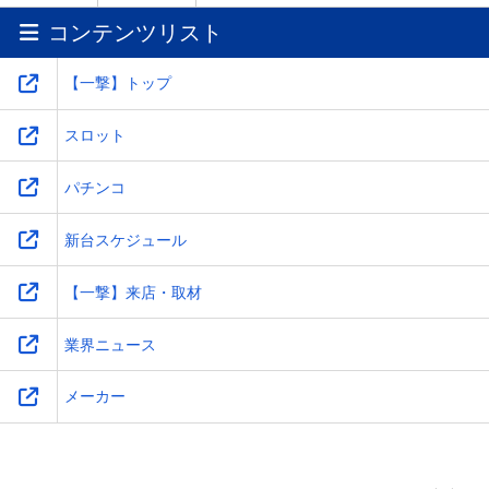
コンテンツリスト
ワ
-
-
-
-
【一撃】トップ
スロット
パチンコ
新台スケジュール
【一撃】来店・取材
業界ニュース
メーカー