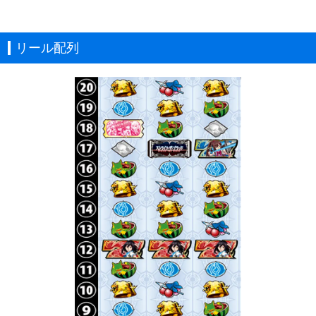
リール配列