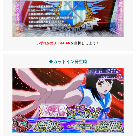
を目押ししよう！
いずれかのリールBAR
◆カットイン発生時