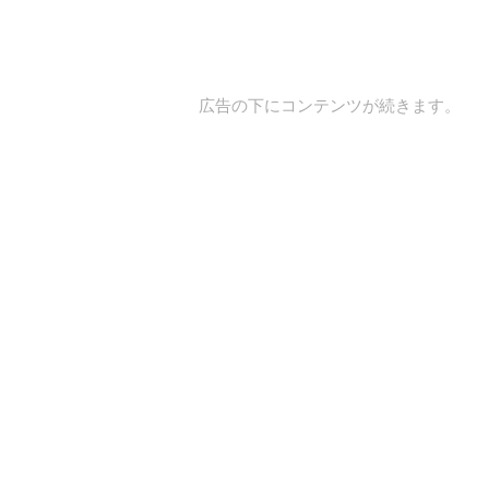
広告の下にコンテンツが続きます。