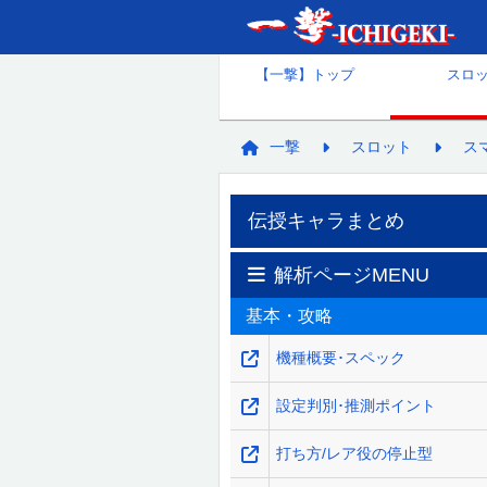
【一撃】トップ
スロ
一撃
スロット
ス
伝授キャラまとめ
解析ページMENU
基本・攻略
機種概要･スペック
設定判別･推測ポイント
打ち方/レア役の停止型