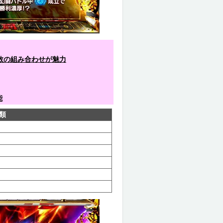
多数の組み合わせが魅力
能
類