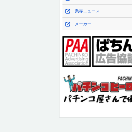
業界ニュース
メーカー