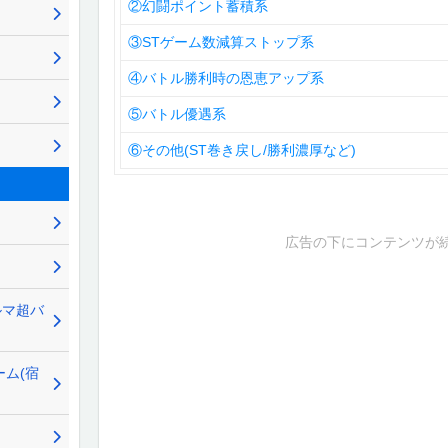
②幻闘ポイント蓄積系
③STゲーム数減算ストップ系
④バトル勝利時の恩恵アップ系
⑤バトル優遇系
⑥その他(ST巻き戻し/勝利濃厚など)
広告の下にコンテンツが
ルマ超バ
ーム(宿