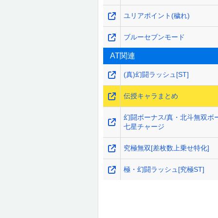
ユリアポイント(穢れ)
ブルーセブンモード
AT関連
(真)幻闘ラッシュ[ST]
伝授キャラまとめ
幻闘ボーナス/真・北斗無双ボー
七星チャージ
究極無双[差枚数上乗せ特化]
極・幻闘ラッシュ[究極ST]