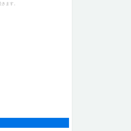
続きます。