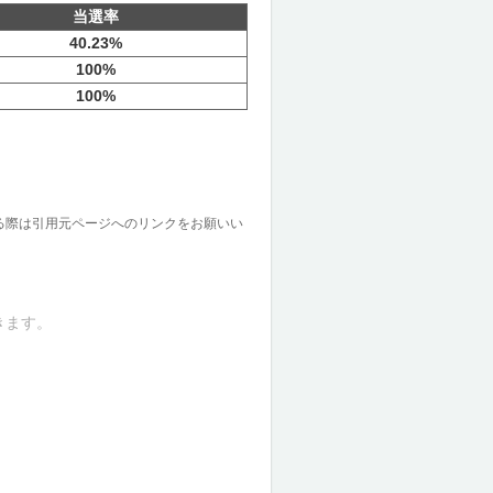
当選率
40.23%
100%
100%
る際は引用元ページへのリンクをお願いい
きます。