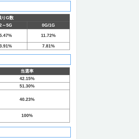
残りG数
2～5G
0G/1G
5.47%
11.72%
3.91%
7.81%
当選率
42.15%
51.30%
40.23%
100%