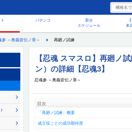
ット
パチンコ
新台
【
スケジュール
来
魂参 ～奥義皆伝ノ章～
再廻ノ試練
【忍魂 スマスロ】再廻ノ
ン）の詳細【忍魂3】
忍魂参 ～奥義皆伝ノ章～
目次
ント
「再廻ノ試練」概要
成立役ごとの成功期待度