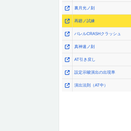
裏月光ノ刻
再廻ノ試練
バレルCRASHクラッシュ
真神速ノ刻
AT引き戻し
設定示唆演出の出現率
演出法則（AT中）