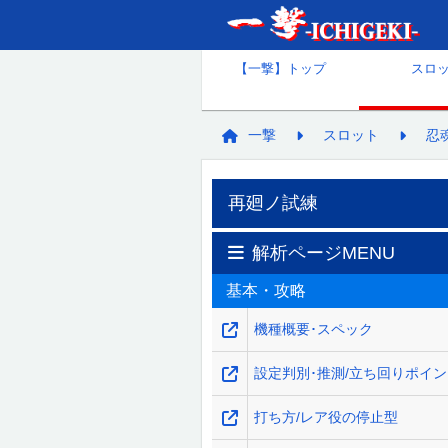
【一撃】トップ
スロ
一撃
スロット
忍
再廻ノ試練
解析ページMENU
基本・攻略
機種概要･スペック
設定判別･推測/立ち回りポイ
打ち方/レア役の停止型