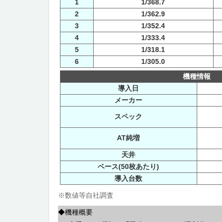
1
1/368.7
2
1/362.9
3
1/352.4
4
1/333.4
5
1/318.1
6
1/305.0
機種情報
導入日
メーカー
スペック
AT純増
天井
ベース(50枚あたり)
導入台数
※数値等自社調査
◆機種概要