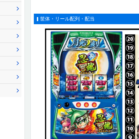
筐体・リール配列・配当