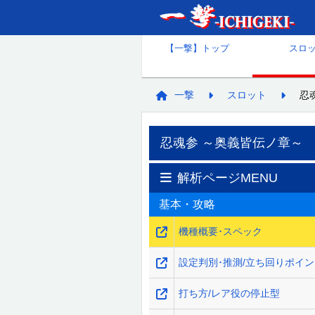
【一撃】トップ
スロ
一撃
スロット
忍
忍魂参 ～奥義皆伝ノ章～
解析ページMENU
基本・攻略
機種概要･スペック
設定判別･推測/立ち回りポイ
打ち方/レア役の停止型