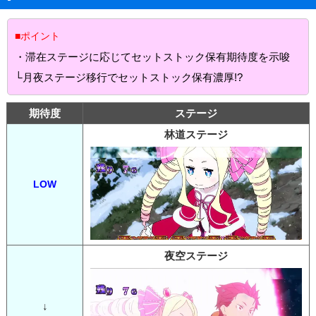
■ポイント
・滞在ステージに応じてセットストック保有期待度を示唆
└月夜ステージ移行でセットストック保有濃厚!?
期待度
ステージ
林道ステージ
LOW
夜空ステージ
↓