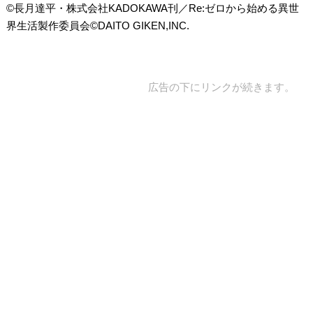
©長月達平・株式会社KADOKAWA刊／Re:ゼロから始める異世
界生活製作委員会©DAITO GIKEN,INC.
広告の下にリンクが続きます。