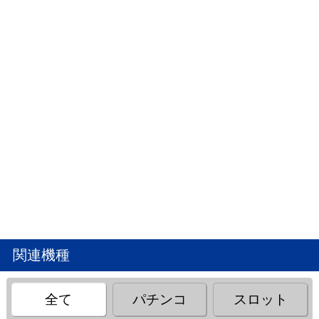
関連機種
全て
パチンコ
スロット