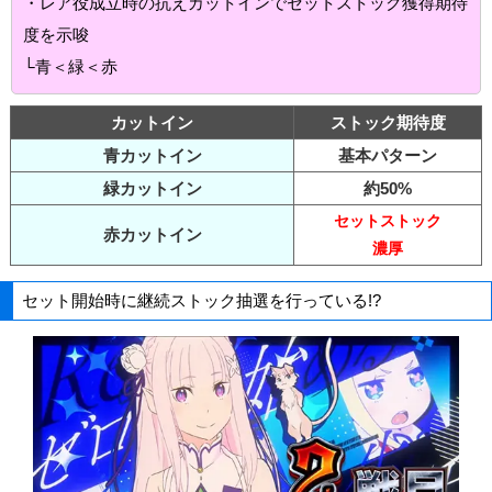
・レア役成立時の抗えカットインでセットストック獲得期待
度を示唆
└青＜緑＜赤
カットイン
ストック期待度
青カットイン
基本パターン
緑カットイン
約50%
セットストック
赤カットイン
濃厚
セット開始時に継続ストック抽選を行っている!?