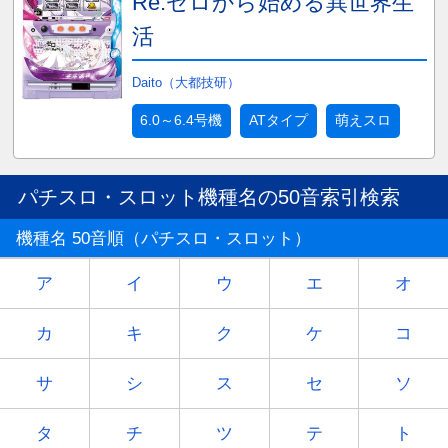
Re:ゼロから始める異世界生
活
Daito（大都技研）
6.0～6.4号機
ATタイプ
萌えスロ
パチスロ・スロット機種名の50音索引検索
機種名 50音順（パチスロ・スロット）
ア
イ
ウ
エ
オ
カ
キ
ク
ケ
コ
サ
シ
ス
セ
ソ
タ
チ
ツ
テ
ト