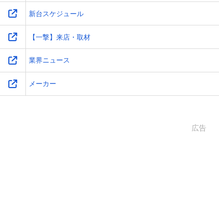
新台スケジュール
【一撃】来店・取材
業界ニュース
メーカー
広告