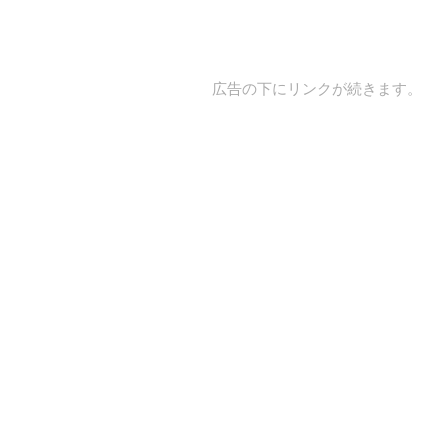
広告の下にリンクが続きます。