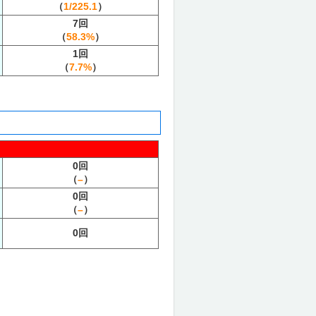
（
1/225.1
）
7回
（
58.3%
）
1回
（
7.7%
）
0回
（
–
）
0回
（
–
）
0回