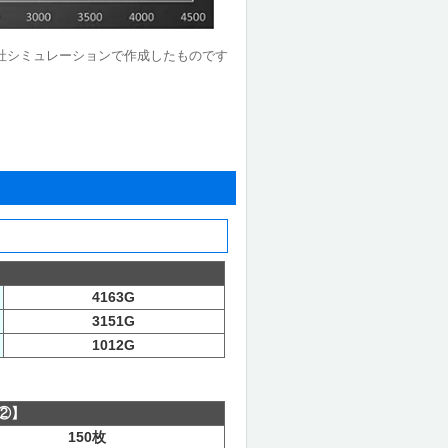
社シミュレーションで作成したものです
4163G
3151G
1012G
②】
150枚