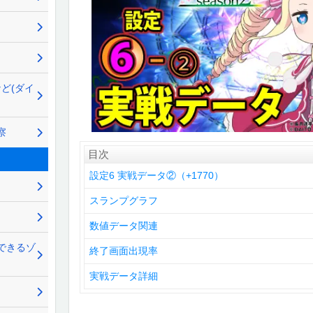
ど(ダイ
察
目次
設定6 実戦データ②（+1770）
スランプグラフ
数値データ関連
できるゾ
終了画面出現率
実戦データ詳細