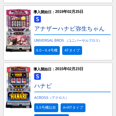
2019年02月25日
導入開始日：
アナザーハナビ弥生ちゃん
UNIVERSAL BROS.（ユニバーサルブロス）
6.0～6.4号機
ATタイプ
2015年02月23日
導入開始日：
ハナビ
ACROSS（アクロス）
5.5号機以前
A+RTタイプ