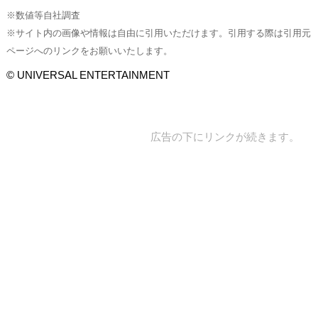
※数値等自社調査
※サイト内の画像や情報は自由に引用いただけます。引用する際は引用元
ページへのリンクをお願いいたします。
© UNIVERSAL ENTERTAINMENT
広告の下にリンクが続きます。