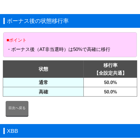
ボーナス後の状態移行率
■ポイント
・ボーナス後（AT非当選時）は50%で高確に移行
移行率
状態
【全設定共通】
通常
50.0%
高確
50.0%
目次へ戻る
XBB