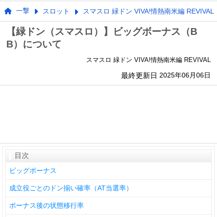
一撃
スロット
スマスロ 緑ドン VIVA!情熱南米編 REVIVAL
【緑ドン（スマスロ）】ビッグボーナス（B
B）について
スマスロ 緑ドン VIVA!情熱南米編 REVIVAL
最終更新日
2025年06月06日
目次
ビッグボーナス
成立役ごとのドン揃い確率（AT当選率）
ボーナス後の状態移行率