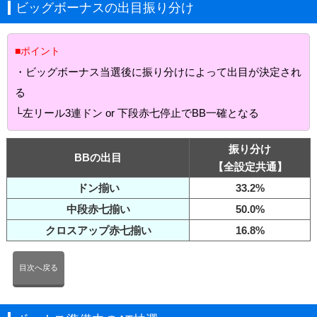
ビッグボーナスの出目振り分け
■ポイント
・ビッグボーナス当選後に振り分けによって出目が決定され
る
└左リール3連ドン or 下段赤七停止でBB一確となる
振り分け
BBの出目
【全設定共通】
ドン揃い
33.2%
中段赤七揃い
50.0%
クロスアップ赤七揃い
16.8%
目次へ戻る