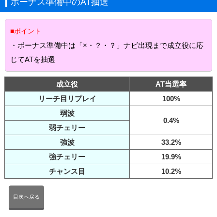
ボーナス準備中のAT抽選
■ポイント
・ボーナス準備中は「×・？・？」ナビ出現まで成立役に応
じてATを抽選
成立役
AT当選率
リーチ目リプレイ
100%
弱波
0.4%
弱チェリー
強波
33.2%
強チェリー
19.9%
チャンス目
10.2%
目次へ戻る