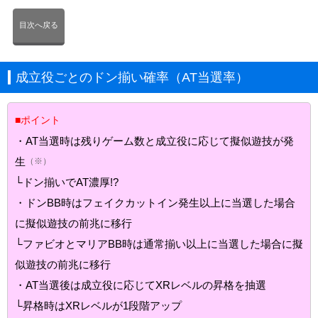
目次へ戻る
成立役ごとのドン揃い確率（AT当選率）
■ポイント
・AT当選時は残りゲーム数と成立役に応じて擬似遊技が発
生
（※）
└ドン揃いでAT濃厚!?
・ドンBB時はフェイクカットイン発生以上に当選した場合
に擬似遊技の前兆に移行
└ファビオとマリアBB時は通常揃い以上に当選した場合に擬
似遊技の前兆に移行
・AT当選後は成立役に応じてXRレベルの昇格を抽選
└昇格時はXRレベルが1段階アップ