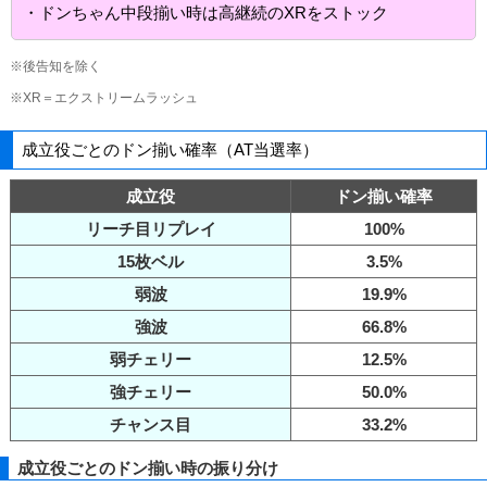
・ドンちゃん中段揃い時は高継続のXRをストック
※後告知を除く
※XR＝エクストリームラッシュ
成立役ごとのドン揃い確率（AT当選率）
成立役
ドン揃い確率
リーチ目リプレイ
100%
15枚ベル
3.5%
弱波
19.9%
強波
66.8%
弱チェリー
12.5%
強チェリー
50.0%
チャンス目
33.2%
成立役ごとのドン揃い時の振り分け