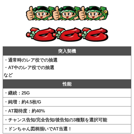
突入契機
・通常時のレア役での抽選
・AT中のレア役での抽選
など
性能
・継続：25G
・純増：約4.5枚/G
・AT期待度：約40%
・チャンス告知/完全告知/後告知の3種類を選択可能
・ドンちゃん図柄揃いでAT当選！