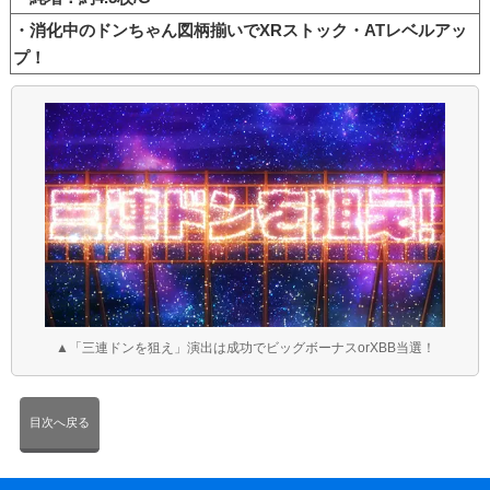
・消化中のドンちゃん図柄揃いでXRストック・ATレベルアッ
プ！
▲「三連ドンを狙え」演出は成功でビッグボーナスorXBB当選！
目次へ戻る