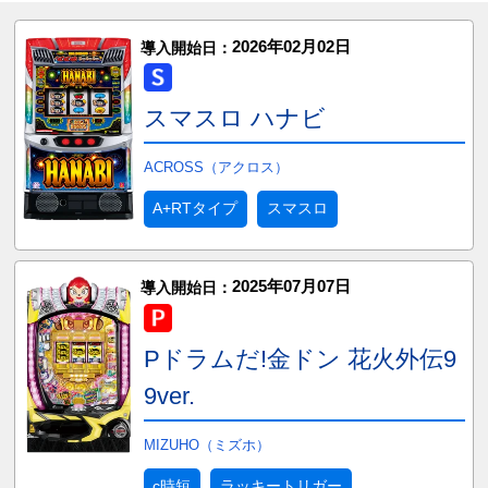
2026年02月02日
導入開始日：
スマスロ ハナビ
ACROSS（アクロス）
A+RTタイプ
スマスロ
2025年07月07日
導入開始日：
Pドラムだ!金ドン 花火外伝9
9ver.
MIZUHO（ミズホ）
c時短
ラッキートリガー