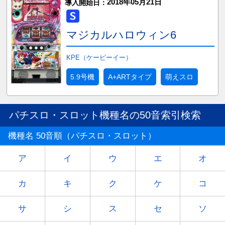
2018年05月21日
導入開始日：
マジカルハロウィン6
KPE（ケーピーイー）
5.9号機
A+ARTタイプ
萌えスロ
パチスロ・スロット機種名の50音索引検索
機種名 50音順（パチスロ・スロット）
ア
イ
ウ
エ
オ
カ
キ
ク
ケ
コ
サ
シ
ス
セ
ソ