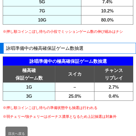
5G
7.4%
7G
10.2%
10G
80.0%
※押し順コインこぼし待ちの小役でミッションゲーム数の伸び縮みはナシ
詠唱準備中の極高確保証ゲーム数抽選
詠唱準備中の極高確保証ゲーム数抽選
極高確
チャンス
スイカ
保証ゲーム数
リプレイ
1G
–
2.7%
3G
25.0%
0.4%
※押し順コインこぼし待ちの準備状態中も抽選は行われる
※弱チェリー/強チェリーはボーナス濃厚となるため上記抽選は対象外
目次へ戻る