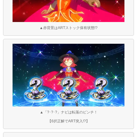
▲赤背景はARTストック保有状態!?
▲「?･?･?」ナビは転落のピンチ！
【6択正解でART突入!?】