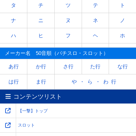
タ
チ
ツ
テ
ト
ナ
ニ
ヌ
ネ
ノ
ハ
ヒ
フ
ヘ
ホ
マ
ミ
ム
メ
モ
メーカー名 50音順（パチスロ・スロット）
ヤ
-
ユ
-
ヨ
あ行
か行
さ行
た行
な行
ラ
リ
ル
レ
ロ
は行
ま行
や・ら・わ行
コンテンツリスト
ワ
-
-
-
-
【一撃】トップ
スロット