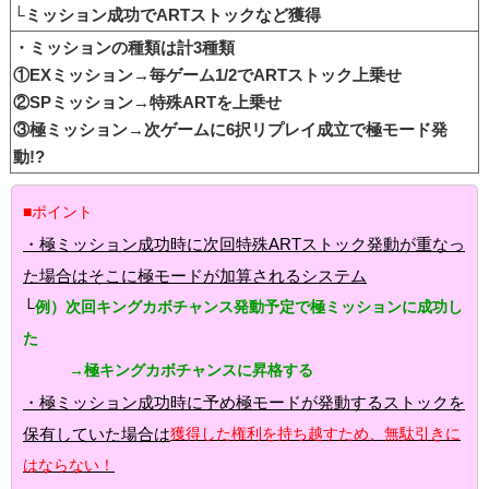
└ミッション成功でARTストックなど獲得
・ミッションの種類は計3種類
①EXミッション→毎ゲーム1/2でARTストック上乗せ
②SPミッション→特殊ARTを上乗せ
③極ミッション→次ゲームに6択リプレイ成立で極モード発
動!?
■ポイント
・極ミッション成功時に次回特殊ARTストック発動が重なっ
た場合はそこに極モードが加算されるシステム
└
例）次回キングカボチャンス発動予定で極ミッションに成功し
た
→極キングカボチャンスに昇格する
・極ミッション成功時に予め極モードが発動するストックを
保有していた場合は
獲得した権利を持ち越すため、無駄引きに
はならない！