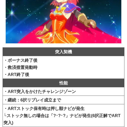
突入契機
・ボーナス終了後
・救済措置発動時
・ART終了後
性能
・ART突入をかけたチャレンジゾーン
・継続：6択リプレイ成立まで
・ARTストック保有時は押し順ナビが発生
└ストック無しの場合は「?･?･?」ナビが発生(6択正解でART
突入)