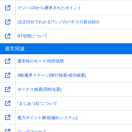
マジハロ5から継承されたポイント
ほぼ10分でわかる!?シノのパチスロ新台紹介
RT状態について
通常関連
通常時のモード/内部状態
(極)魔界ステージ[移行抽選/成功抽選]
ボーナス抽選(同時当選)
“まじあつ目”について
魔力ポイント解放[穢れシステム]
ロングフリーズ