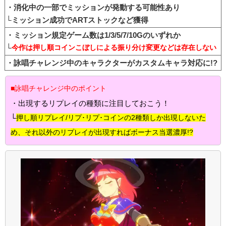
・消化中の一部でミッションが発動する可能性あり
└ミッション成功でARTストックなど獲得
・ミッション規定ゲーム数は1/3/5/7/10Gのいずれか
└
今作は押し順コインこぼしによる振り分け変更などは存在しない
・詠唱チャレンジ中のキャラクターがカスタムキャラ対応に!?
■詠唱チャレンジ中のポイント
・出現するリプレイの種類に注目しておこう！
└
押し順リプレイ/リプ･リプ･コインの2種類しか出現しないた
め、それ以外のリプレイが出現すればボーナス当選濃厚!?