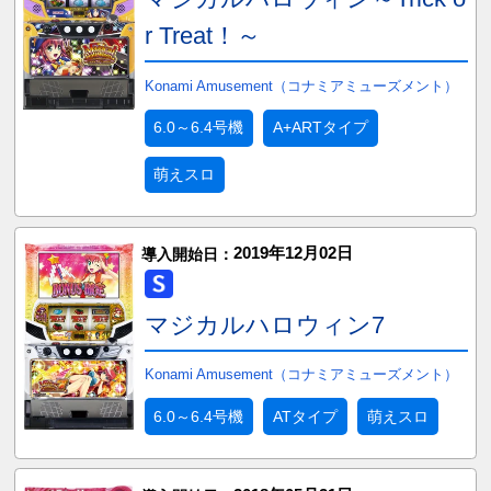
r Treat！～
Konami Amusement（コナミアミューズメント）
6.0～6.4号機
A+ARTタイプ
萌えスロ
2019年12月02日
導入開始日：
マジカルハロウィン7
Konami Amusement（コナミアミューズメント）
6.0～6.4号機
ATタイプ
萌えスロ