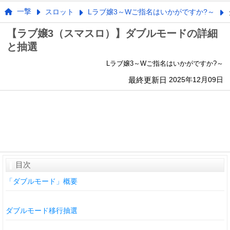
一撃
スロット
Lラブ嬢3～Wご指名はいかがですか?～
【ラブ嬢3（スマスロ）】ダブルモードの詳細
と抽選
Lラブ嬢3～Wご指名はいかがですか?～
最終更新日
2025年12月09日
目次
「ダブルモード」概要
ダブルモード移行抽選