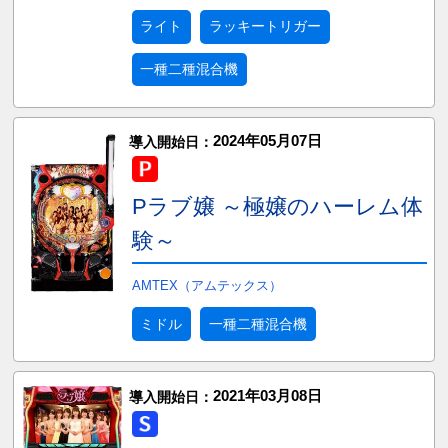
ライト
ラッキートリガー
一種二種混合機
2024年05月07日
導入開始日：
Pラブ嬢 ～極嬢のハーレム体
験～
AMTEX（アムテックス）
ミドル
一種二種混合機
2021年03月08日
導入開始日：