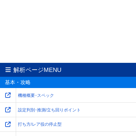
解析ページMENU
基本・攻略
機種概要･スペック
設定判別･推測/立ち回りポイント
打ち方/レア役の停止型