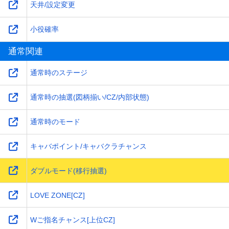
天井/設定変更
小役確率
通常関連
通常時のステージ
通常時の抽選(図柄揃い/CZ/内部状態)
通常時のモード
キャバポイント/キャバクラチャンス
ダブルモード(移行抽選)
LOVE ZONE[CZ]
Wご指名チャンス[上位CZ]