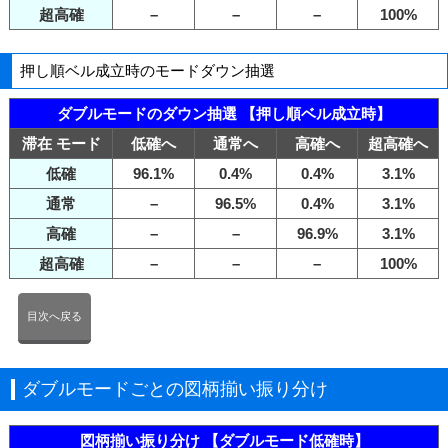
超高確
–
–
–
100%
押し順ベル成立時のモードダウン抽選
ダブルモードのダウン抽選 【押し順ベル成立時】
滞在 モード
低確へ
通常へ
高確へ
超高確へ
低確
96.1%
0.4%
0.4%
3.1%
通常
–
96.5%
0.4%
3.1%
高確
–
–
96.9%
3.1%
超高確
–
–
–
100%
目次へ戻る
ダブルモードごとの図柄揃い振り分け
図柄揃い振り分け 【ダブルモード低確時】