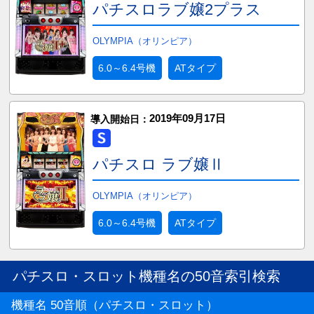
パチスロラブ嬢2プラス
OLYMPIA（オリンピア）
6.0～6.4号機
ATタイプ
2019年09月17日
導入開始日：
パチスロ ラブ嬢Ⅱ
OLYMPIA（オリンピア）
6.0～6.4号機
ATタイプ
パチスロ・スロット機種名の50音索引検索
機種名 50音順（パチスロ・スロット）