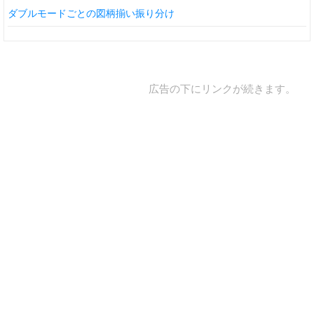
ダブルモードごとの図柄揃い振り分け
広告の下にリンクが続きます。