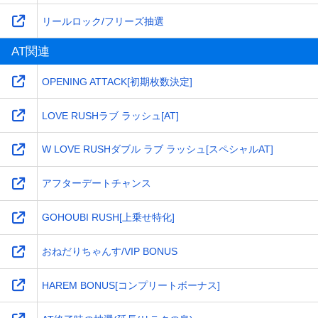
リールロック/フリーズ抽選
AT関連
OPENING ATTACK[初期枚数決定]
LOVE RUSHラブ ラッシュ[AT]
W LOVE RUSHダブル ラブ ラッシュ[スペシャルAT]
アフターデートチャンス
GOHOUBI RUSH[上乗せ特化]
おねだりちゃんす/VIP BONUS
HAREM BONUS[コンプリートボーナス]