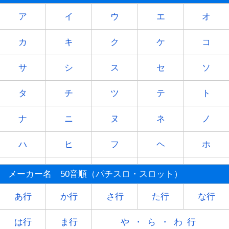
ア
イ
ウ
エ
オ
カ
キ
ク
ケ
コ
サ
シ
ス
セ
ソ
タ
チ
ツ
テ
ト
ナ
ニ
ヌ
ネ
ノ
ハ
ヒ
フ
ヘ
ホ
マ
ミ
ム
メ
モ
メーカー名 50音順（パチスロ・スロット）
ヤ
-
ユ
-
ヨ
あ行
か行
さ行
た行
な行
ラ
リ
ル
レ
ロ
は行
ま行
や・ら・わ行