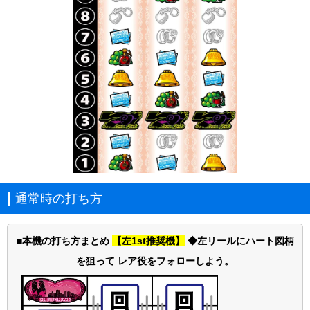
通常時の打ち方
■本機の打ち方まとめ
【左1st推奨機】
◆左リールにハート図柄
を狙って レア役をフォローしよう。