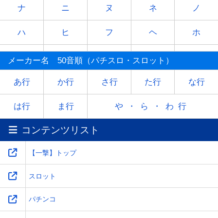
ナ
ニ
ヌ
ネ
ノ
ハ
ヒ
フ
ヘ
ホ
マ
ミ
ム
メ
モ
メーカー名 50音順（パチスロ・スロット）
ヤ
-
ユ
-
ヨ
あ行
か行
さ行
た行
な行
ラ
リ
ル
レ
ロ
は行
ま行
や・ら・わ行
コンテンツリスト
ワ
-
-
-
-
【一撃】トップ
スロット
パチンコ