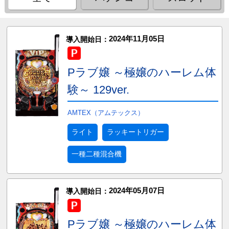
2024年11月05日
導入開始日：
Pラブ嬢 ～極嬢のハーレム体
験～ 129ver.
AMTEX（アムテックス）
ライト
ラッキートリガー
一種二種混合機
2024年05月07日
導入開始日：
Pラブ嬢 ～極嬢のハーレム体