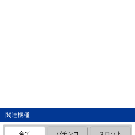
関連機種
全て
パチンコ
スロット