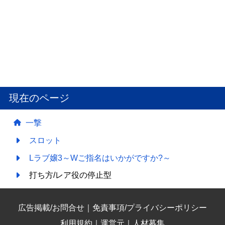
現在のページ
一撃
スロット
Lラブ嬢3～Wご指名はいかがですか?～
打ち方/レア役の停止型
広告掲載/お問合せ
｜
免責事項/プライバシーポリシー
利用規約
｜
運営元
｜
人材募集