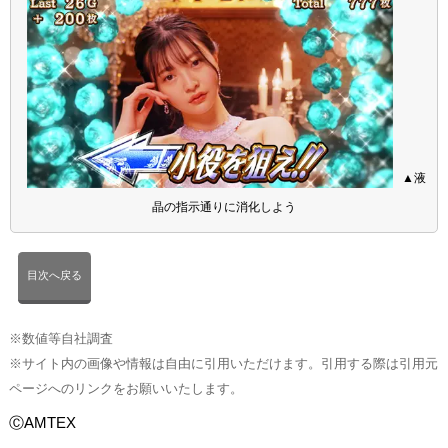
▲液
晶の指示通りに消化しよう
目次へ戻る
※数値等自社調査
※サイト内の画像や情報は自由に引用いただけます。引用する際は引用元
ページへのリンクをお願いいたします。
ⒸAMTEX