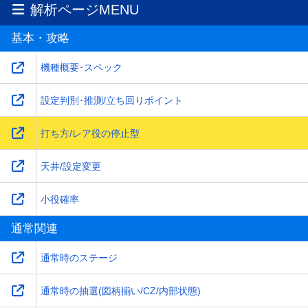
解析ページMENU
基本・攻略
機種概要･スペック
設定判別･推測/立ち回りポイント
打ち方/レア役の停止型
天井/設定変更
小役確率
通常関連
通常時のステージ
通常時の抽選(図柄揃い/CZ/内部状態)