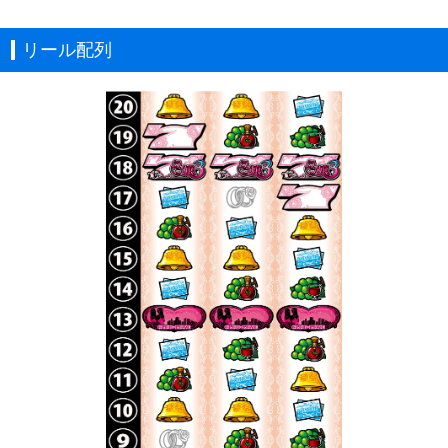
リール配列