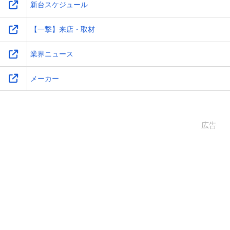
新台スケジュール
【一撃】来店・取材
業界ニュース
メーカー
広告