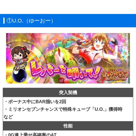
①U.O.（ゆーおー）
突入契機
・ボーナス中にBAR揃いを2回
・ミリオンセブンチャンスで特殊キューブ「U.O.」獲得時
など
性能
・0G連上乗せ高確率のAT