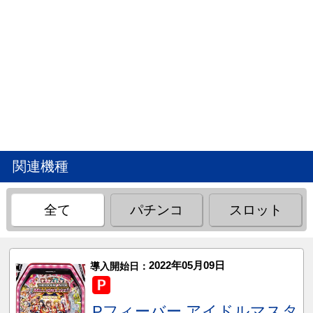
関連機種
全て
パチンコ
スロット
2022年05月09日
導入開始日：
Pフィーバー アイドルマスタ