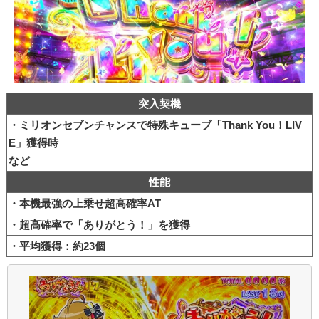
突入契機
・ミリオンセブンチャンスで特殊キューブ「Thank You！LIV
E」獲得時
など
性能
・本機最強の上乗せ超高確率AT
・超高確率で「ありがとう！」を獲得
・平均獲得：約23個