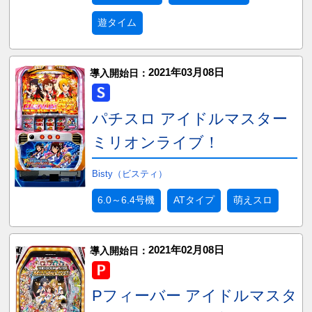
遊タイム
2021年03月08日
導入開始日：
パチスロ アイドルマスター
ミリオンライブ！
Bisty（ビスティ）
6.0～6.4号機
ATタイプ
萌えスロ
2021年02月08日
導入開始日：
Pフィーバー アイドルマスタ