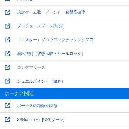
規定ゲーム数（ゾーン）・直撃高確率
プロデュースゾーン[前兆]
（マスター）グロウアップチャレンジ[CZ]
演出法則（状態示唆・リールロック）
ロングフリーズ
ジュエルポイント（穢れ）
ボーナス関連
ボーナスの種類や特徴
SSRush（+）[特化ゾーン]