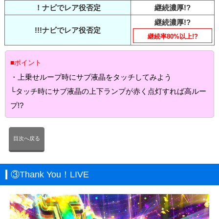
！ナビでレア役否定
継続濃厚!?
継続濃厚!?
!!!ナビでレア役否定
継続率80%以上!?
■ポイント
・上乗せループ時にサブ液晶をタッチしてみよう
└タッチ時にサブ液晶の上下ランプが赤く点灯すれば高ルー
プ!?
目次へ戻る
③Thank You！LIVE