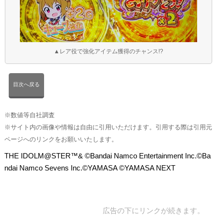
▲レア役で強化アイテム獲得のチャンス!?
目次へ戻る
※数値等自社調査
※サイト内の画像や情報は自由に引用いただけます。引用する際は引用元
ページへのリンクをお願いいたします。
THE IDOLM@STER™& ©Bandai Namco Entertainment Inc.©Ba
ndai Namco Sevens Inc.©YAMASA ©YAMASA NEXT
広告の下にリンクが続きます。