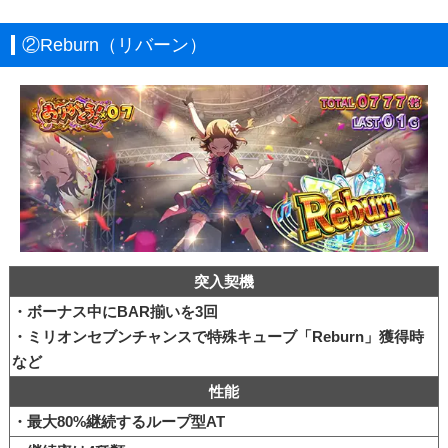
②Reburn（リバーン）
突入契機
・ボーナス中にBAR揃いを3回
・ミリオンセブンチャンスで特殊キューブ「Reburn」獲得時
など
性能
・最大80%継続するループ型AT