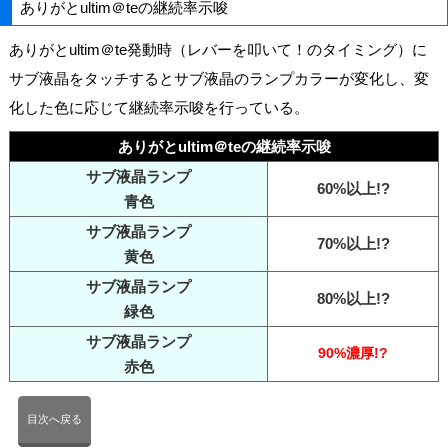
ありがとultim＠teの継続率示唆
ありがとultim＠te発動時（レバーを叩いて！のタイミング）に
サブ液晶をタッチするとサブ液晶のランプカラーが変化し、変
化した色に応じて継続率示唆を行っている。
ありがとultim＠teの継続率示唆
サブ液晶ランプ
60%以上!?
青色
サブ液晶ランプ
70%以上!?
黄色
サブ液晶ランプ
80%以上!?
緑色
サブ液晶ランプ
90%濃厚!?
赤色
目次へ戻る