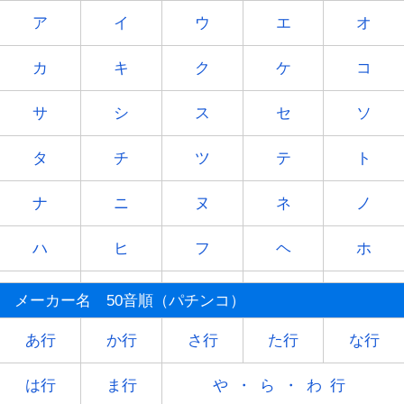
ア
イ
ウ
エ
オ
カ
キ
ク
ケ
コ
サ
シ
ス
セ
ソ
タ
チ
ツ
テ
ト
ナ
ニ
ヌ
ネ
ノ
ハ
ヒ
フ
ヘ
ホ
マ
ミ
ム
メ
モ
メーカー名 50音順（パチンコ）
ヤ
-
ユ
-
ヨ
あ行
か行
さ行
た行
な行
ラ
リ
ル
レ
ロ
は行
ま行
や・ら・わ行