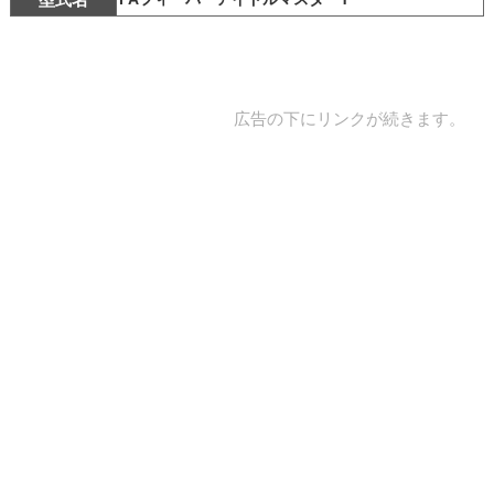
広告の下にリンクが続きます。