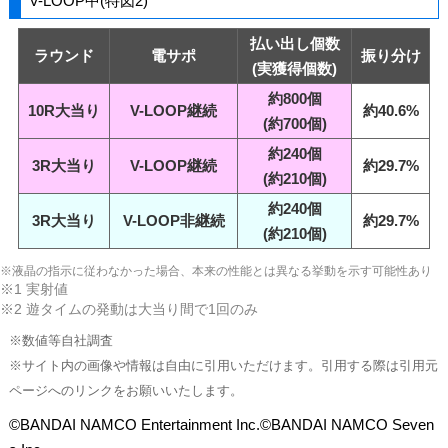
V-LOOP中(特図2)
払い出し個数
ラウンド
電サポ
振り分け
(実獲得個数)
約800個
10R大当り
V-LOOP継続
約40.6%
(約700個)
約240個
3R大当り
V-LOOP継続
約29.7%
(約210個)
約240個
3R大当り
V-LOOP非継続
約29.7%
(約210個)
※液晶の指示に従わなかった場合、本来の性能とは異なる挙動を示す可能性あり
※1 実射値
※2 遊タイムの発動は大当り間で1回のみ
※数値等自社調査
※サイト内の画像や情報は自由に引用いただけます。引用する際は引用元
ページへのリンクをお願いいたします。
©BANDAI NAMCO Entertainment Inc.©BANDAI NAMCO Seven