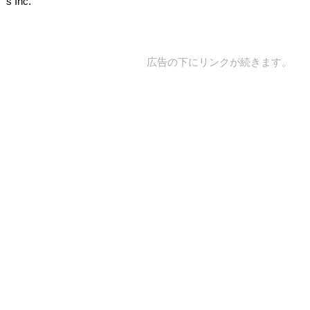
s Inc.
広告の下にリンクが続きます。