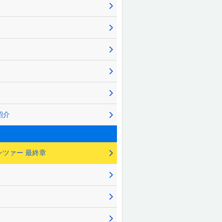
紹介
ンツァー 最終章