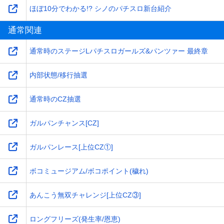
ほぼ10分でわかる!? シノのパチスロ新台紹介
通常関連
通常時のステージLパチスロガールズ&パンツァー 最終章
内部状態/移行抽選
通常時のCZ抽選
ガルパンチャンス[CZ]
ガルパンレース[上位CZ①]
ボコミュージアム/ボコポイント(穢れ)
あんこう無双チャレンジ[上位CZ③]
ロングフリーズ(発生率/恩恵)