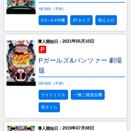
HEIWA（平和）
6.0～6.4号機
ATタイプ
萌えスロ
2021年05月10日
導入開始日：
Pガールズ&パンツァー 劇場
版
HEIWA（平和）
ライトミドル
一種二種混合機
遊タイム
2019年07月08日
導入開始日：