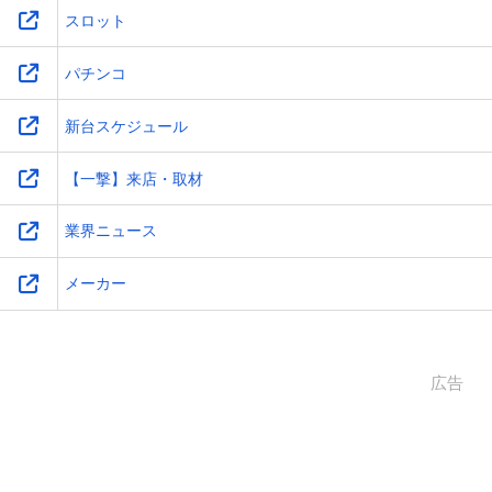
スロット
パチンコ
新台スケジュール
【一撃】来店・取材
業界ニュース
メーカー
広告