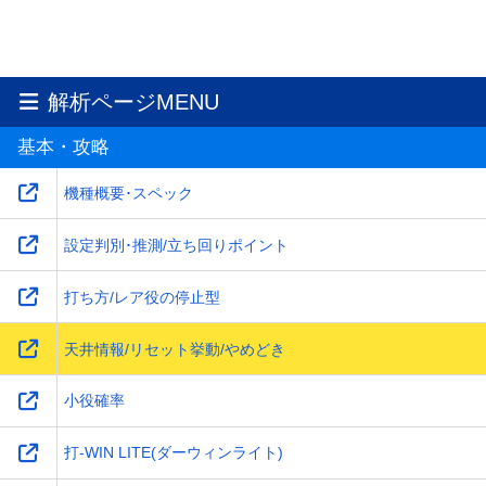
解析ページMENU
基本・攻略
機種概要･スペック
設定判別･推測/立ち回りポイント
打ち方/レア役の停止型
天井情報/リセット挙動/やめどき
小役確率
打-WIN LITE(ダーウィンライト)