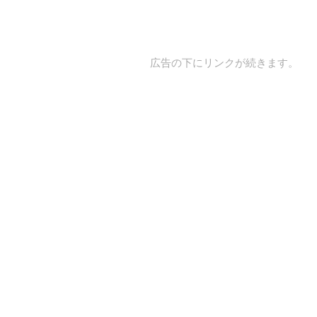
広告の下にリンクが続きます。