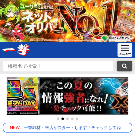
NEW
一撃取材・来店がスタートします！チェックしてね！