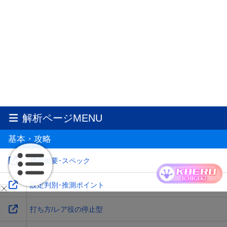
解析ページMENU
基本・攻略
機種概要･スペック
設定判別･推測ポイント
打ち方/レア役の停止型