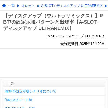
一撃
スロット
A-SLOT+ ディスクアップ ULTRAREMIX
【ディスクアップ（ウルトラリミックス）】R
B中の設定示唆パターンと出現率【A-SLOT+
ディスクアップ ULTRAREMIX】
A-SLOT+ ディスクアップ ULTRAREMIX
最終更新日
2025年12月09日
目次
RB中の設定示唆シナリオについて
①REMIXモード時