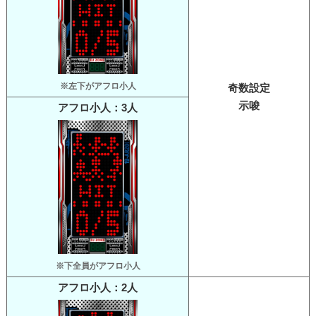
※左下がアフロ小人
奇数設定
示唆
アフロ小人：3人
※下全員がアフロ小人
アフロ小人：2人