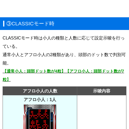
③CLASSICモード時
CLASSICモード時は小人の種類と人数に応じて設定示唆を行っ
ている。
通常小人とアフロ小人の2種類があり、頭部のドット数で判別可
能。
【通常小人：頭部ドット数が4粒】【アフロ小人：頭部ドット数が7
粒】
アフロ小人の人数
示唆内容
アフロ小人：1人