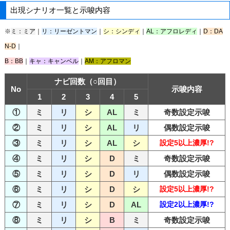
出現シナリオ一覧と示唆内容
※
ミ：ミア
｜
リ：リーゼントマン
｜
シ：シンディ
｜
AL：アフロレディ
｜
D：DA
N-D
｜
B：BB
｜
キャ：キャンベル
｜
AM：アフロマン
ナビ回数（○回目）
No
示唆内容
1
2
3
4
5
①
ミ
リ
シ
AL
ミ
奇数設定示唆
②
ミ
リ
シ
AL
リ
偶数設定示唆
③
ミ
リ
シ
AL
シ
設定5以上濃厚!?
④
ミ
リ
シ
D
ミ
奇数設定示唆
⑤
ミ
リ
シ
D
リ
偶数設定示唆
⑥
ミ
リ
シ
D
シ
設定5以上濃厚!?
⑦
ミ
リ
シ
D
AL
設定2以上濃厚!?
⑧
ミ
リ
シ
B
ミ
奇数設定示唆