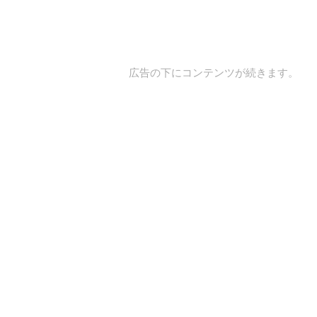
広告の下にコンテンツが続きます。