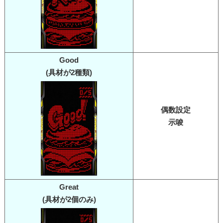
Good
(具材が2種類)
偶数設定
示唆
Great
(具材が2個のみ)