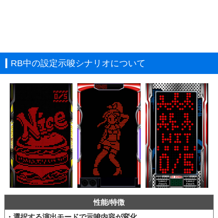
RB中の設定示唆シナリオについて
性能/特徴
・選択する演出モードで示唆内容が変化