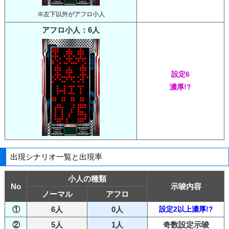
※左下以外がアフロ小人
アフロ小人：6人
設定6
濃厚!?
出現シナリオ一覧と出現率
小人の種類
No
示唆内容
ノーマル
アフロ
①
6人
0人
設定2以上濃厚!?
②
5人
1人
奇数設定示唆