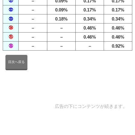
㉛
–
0.09%
0.17%
0.17%
㉜
–
0.09%
0.17%
0.17%
㉝
–
0.18%
0.34%
0.34%
㉞
–
–
0.46%
0.46%
㉟
–
–
0.46%
0.46%
㊱
–
–
–
0.92%
目次へ戻る
広告の下にコンテンツが続きます。