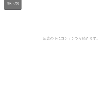
目次へ戻る
広告の下にコンテンツが続きます。