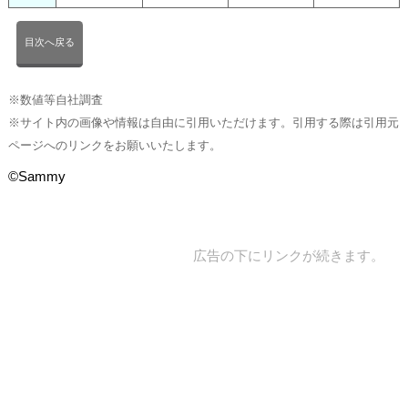
目次へ戻る
※数値等自社調査
※サイト内の画像や情報は自由に引用いただけます。引用する際は引用元
ページへのリンクをお願いいたします。
©Sammy
広告の下にリンクが続きます。