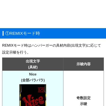
①REMIXモード時
REMIXモード時はハンバーガーの具材内容(出現文字)に応じて
設定示唆を行う。
出現文字
示唆内容
(具材)
Nice
(全部バラバラ)
奇数設定
示唆