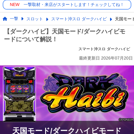
NEW
一撃取材・来店がスタートします！チェックしてね！
一撃
スロット
スマート沖スロ ダークハイビ
天国モー
【ダークハイビ】天国モード/ダークハイビモ
ードについて解説！
スマート沖スロ ダークハイビ
最終更新日
2026年07月20日
天国モード/ダークハイビモード