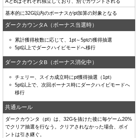
AとBはそれぞれ独立しており、別でカウントされる
基本的に32G以内のボーナスがpt加算の対象となる
ダークカウンタA（ボーナス当選時）
累計獲得枚数に応じて、1pt～5ptの獲得抽選
5pt以上でダークハイビモードへ移行
ダークカウンタB（ボーナス消化中）
チェリー、スイカ成立時にpt獲得抽選（1pt）
5pt以上で、次回ボーナス時にダークハイビモードへ
移行
共通ルール
ダークカウンタ（pt）は、32Gを抜けた後に毎ゲーム20%
でクリア抽選を行なう。クリアされなかった場合、ポイ
ントは引き継ぐ。