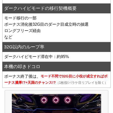
ダークハイビモードの移行契機概要
モード移行の一部
ボーナス消化後32G目のダーク目成立時の抽選
ロングフリーズ経由
など
32G以内のループ率
ダークハイビモード滞在中：約95%
本機の叩きドコロ
ボーナス終了後は、
モード不問で32G目に小役が成立すればボ
ーナス濃厚!?+天国のチャンス!?
（1枚役/バラケ目リプレイを除く）