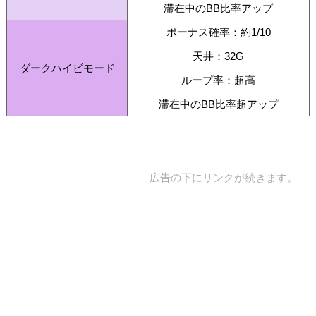
滞在中のBB比率アップ
ボーナス確率：約1/10
天井：32G
ダークハイビモード
ループ率：超高
滞在中のBB比率超アップ
広告の下にリンクが続きます。