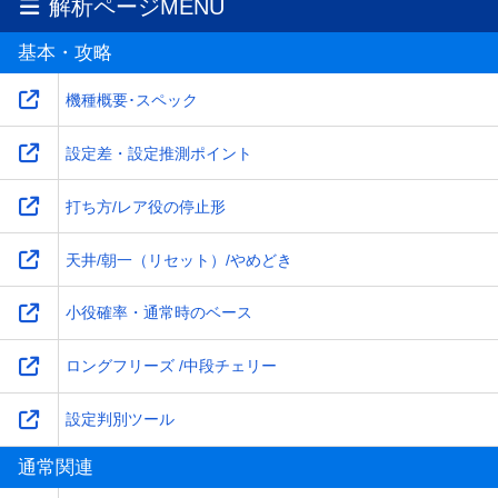
解析ページMENU
基本・攻略
機種概要･スペック
設定差・設定推測ポイント
打ち方/レア役の停止形
天井/朝一（リセット）/やめどき
小役確率・通常時のベース
ロングフリーズ /中段チェリー
設定判別ツール
通常関連