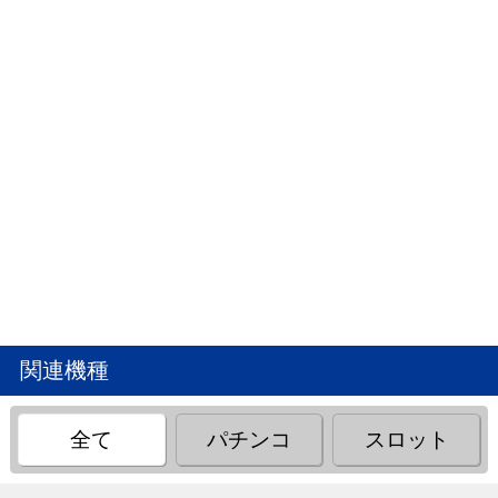
関連機種
全て
パチンコ
スロット