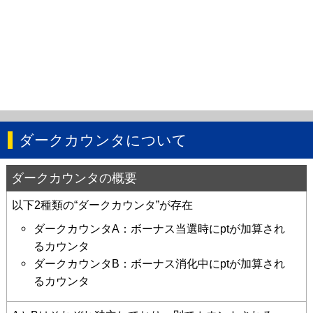
ダークカウンタについて
ダークカウンタの概要
以下2種類の“ダークカウンタ”が存在
ダークカウンタA：ボーナス当選時にptが加算され
るカウンタ
ダークカウンタB：ボーナス消化中にptが加算され
るカウンタ