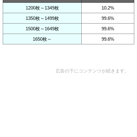
1200枚～1349枚
10.2%
1350枚～1499枚
99.6%
1500枚～1649枚
99.6%
1650枚～
99.6%
広告の下にコンテンツが続きます。