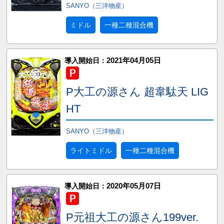
SANYO（三洋物産）
ミドル
一種二種混合機
2021年04月05日
導入開始日：
P大工の源さん 超韋駄天 LIG
HT
SANYO（三洋物産）
ライトミドル
一種二種混合機
2020年05月07日
導入開始日：
P元祖大工の源さん199ver.