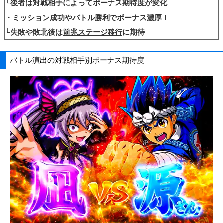
└後者は対戦相手によってボーナス期待度が変化
・ミッション成功やバトル勝利でボーナス濃厚！
└失敗や敗北後は
前兆ステージ移行
に期待
バトル演出の対戦相手別ボーナス期待度