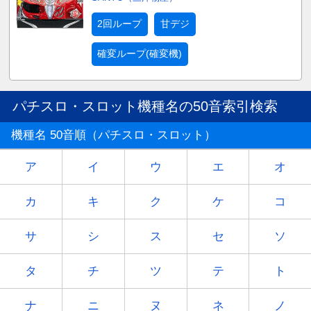
2回ループ
甘デジ
確変ループ(確変機)
パチスロ・スロット機種名の50音索引検索
機種名 50音順（パチスロ・スロット）
ア
イ
ウ
エ
オ
カ
キ
ク
ケ
コ
サ
シ
ス
セ
ソ
タ
チ
ツ
テ
ト
ナ
ニ
ヌ
ネ
ノ