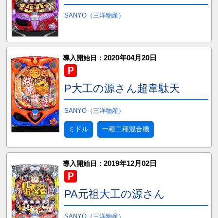
SANYO（三洋物産）
2020年04月20日
導入開始日：
P大工の源さん超韋駄天
SANYO（三洋物産）
ミドル
一種二種混合機
2019年12月02日
導入開始日：
PA元祖大工の源さん
SANYO（三洋物産）