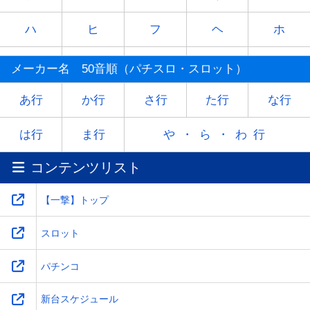
ハ
ヒ
フ
ヘ
ホ
マ
ミ
ム
メ
モ
メーカー名 50音順（パチスロ・スロット）
ヤ
-
ユ
-
ヨ
あ行
か行
さ行
た行
な行
ラ
リ
ル
レ
ロ
は行
ま行
や・ら・わ行
コンテンツリスト
ワ
-
-
-
-
【一撃】トップ
スロット
パチンコ
新台スケジュール