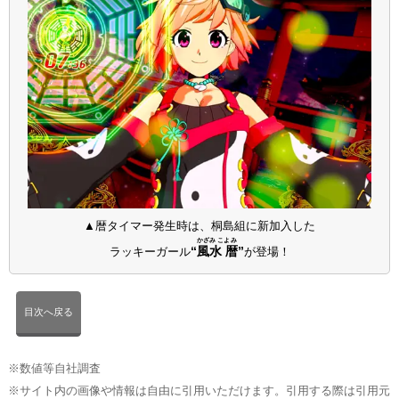
▲暦タイマー発生時は、桐島組に新加入した
かざみ こよみ
“
風水 暦
”
ラッキーガール
が登場！
目次へ戻る
※数値等自社調査
※サイト内の画像や情報は自由に引用いただけます。引用する際は引用元