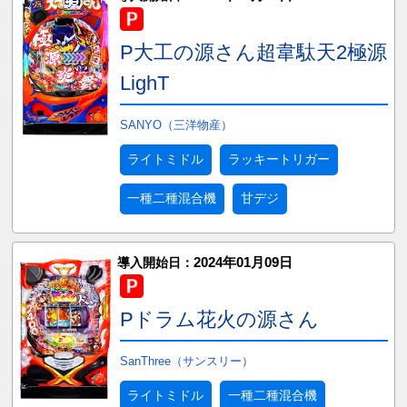
P大工の源さん超韋駄天2極源
LighT
SANYO（三洋物産）
ライトミドル
ラッキートリガー
一種二種混合機
甘デジ
2024年01月09日
導入開始日：
Pドラム花火の源さん
SanThree（サンスリー）
ライトミドル
一種二種混合機