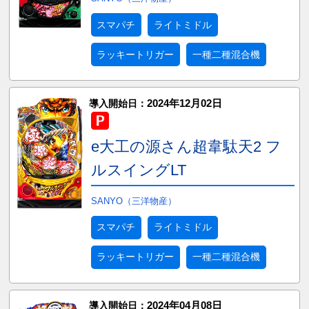
スマパチ
ライトミドル
ラッキートリガー
一種二種混合機
2024年12月02日
導入開始日：
e大工の源さん超韋駄天2 フ
ルスイングLT
SANYO（三洋物産）
スマパチ
ライトミドル
ラッキートリガー
一種二種混合機
2024年04月08日
導入開始日：