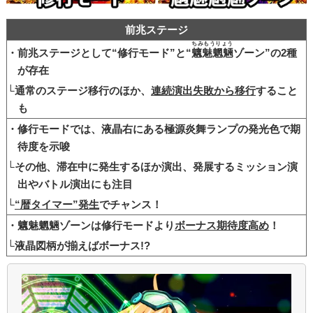
前兆ステージ
ちみもうりょう
・前兆ステージとして“修行モード”と“
魑魅魍魎
ゾーン”の2種
が存在
└通常のステージ移行のほか、
連続演出失敗から移行
すること
も
・修行モードでは、液晶右にある極源炎舞ランプの発光色で期
待度を示唆
└その他、滞在中に発生するほか演出、発展するミッション演
出やバトル演出にも注目
└
“暦タイマー”発生
でチャンス！
・魑魅魍魎ゾーンは修行モードより
ボーナス期待度高め
！
└液晶図柄が揃えばボーナス!?