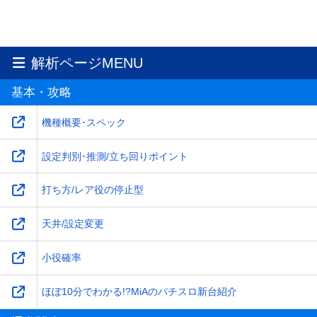
解析ページMENU
基本・攻略
機種概要･スペック
設定判別･推測/立ち回りポイント
打ち方/レア役の停止型
天井/設定変更
小役確率
ほぼ10分でわかる!?MiAのパチスロ新台紹介