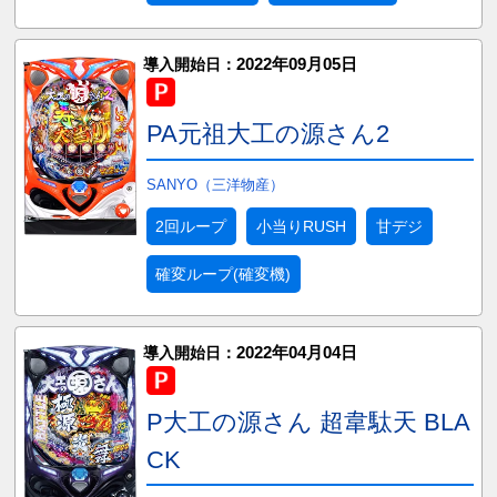
2022年09月05日
導入開始日：
PA元祖大工の源さん2
SANYO（三洋物産）
2回ループ
小当りRUSH
甘デジ
確変ループ(確変機)
2022年04月04日
導入開始日：
P大工の源さん 超韋駄天 BLA
CK