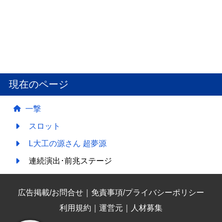
現在のページ
一撃
スロット
L大工の源さん 超夢源
連続演出･前兆ステージ
広告掲載/お問合せ
｜
免責事項/プライバシーポリシー
利用規約
｜
運営元
｜
人材募集