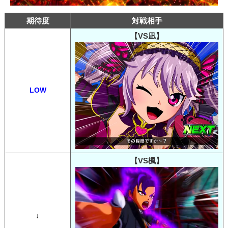
期待度
対戦相手
【VS凪】
LOW
【VS楓】
↓