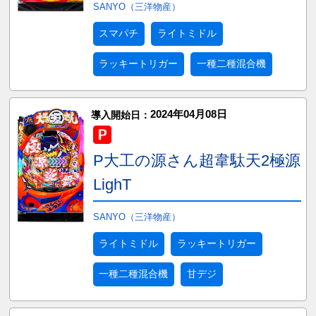
SANYO（三洋物産）
スマパチ
ライトミドル
ラッキートリガー
一種二種混合機
2024年04月08日
導入開始日：
P大工の源さん超韋駄天2極源
LighT
SANYO（三洋物産）
ライトミドル
ラッキートリガー
一種二種混合機
甘デジ