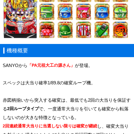
機種概要
SANYOから
「PA元祖大工の源さん」
が登場。
スペックは大当り確率1/89.8の確変ループ機。
赤図柄揃いから突入する確変は、最低でも2回の大当りを保証す
る
2回ループタイプ
で、一度通常大当りを引いても確変から転落
しないのが大きな特徴となっている。
2回連続通常大当りに当選しない限りは確変が継続
し、確変大当り