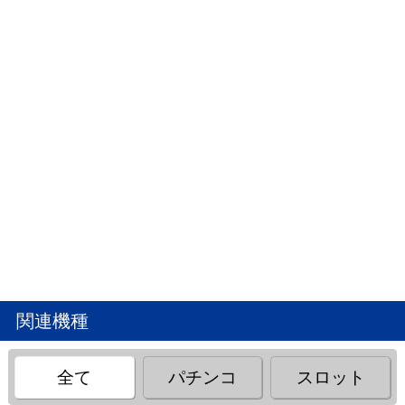
関連機種
全て
パチンコ
スロット