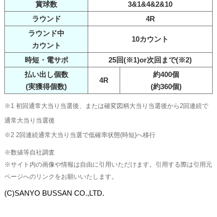
賞球数
3&1&4&2&10
ラウンド
4R
ラウンド中
10カウント
カウント
時短・電サポ
25回(※1)or次回まで(※2)
払い出し個数
約400個
4R
(実獲得個数)
(約360個)
※1 初回通常大当り当選後、または確変図柄大当り当選後から2回連続で
通常大当り当選後
※2 2回連続通常大当り当選で低確率状態(時短)へ移行
※数値等自社調査
※サイト内の画像や情報は自由に引用いただけます。引用する際は引用元
ページへのリンクをお願いいたします。
(C)SANYO BUSSAN CO.,LTD.