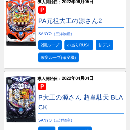
2022年09月05日
導入開始日：
PA元祖大工の源さん2
SANYO（三洋物産）
2回ループ
小当りRUSH
甘デジ
確変ループ(確変機)
2022年04月04日
導入開始日：
P大工の源さん 超韋駄天 BLA
CK
SANYO（三洋物産）