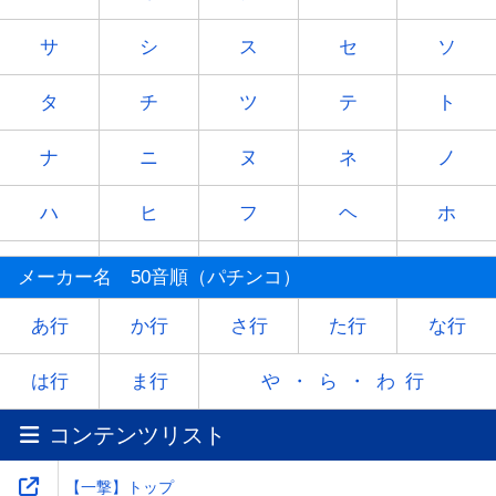
サ
シ
ス
セ
ソ
タ
チ
ツ
テ
ト
ナ
ニ
ヌ
ネ
ノ
ハ
ヒ
フ
ヘ
ホ
マ
ミ
ム
メ
モ
メーカー名 50音順（パチンコ）
ヤ
-
ユ
-
ヨ
あ行
か行
さ行
た行
な行
ラ
リ
ル
レ
ロ
は行
ま行
や・ら・わ行
コンテンツリスト
ワ
-
-
-
-
【一撃】トップ