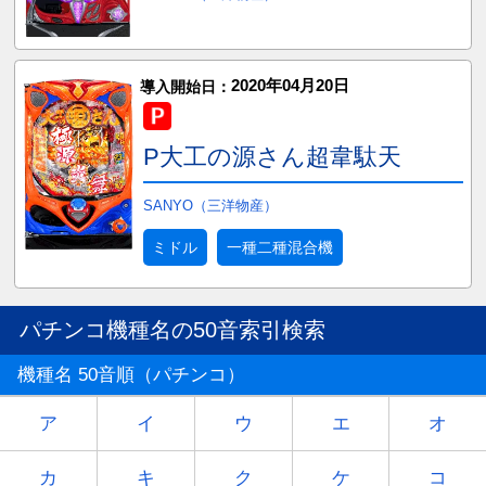
2020年04月20日
導入開始日：
P大工の源さん超韋駄天
SANYO（三洋物産）
ミドル
一種二種混合機
パチンコ機種名の50音索引検索
機種名 50音順（パチンコ）
ア
イ
ウ
エ
オ
カ
キ
ク
ケ
コ