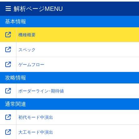
2025-12-10
解析ページMENU
大当り中演出(通常時)を更新！
基本情報
2020-11-25
機種概要を更新！
機種概要
スペック
ゲームフロー
攻略情報
ボーダーライン･期待値
通常関連
初代モード中演出
大工モード中演出