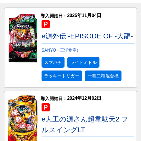
2025年11月04日
導入開始日：
e源外伝 -EPISODE OF -大龍-
SANYO（三洋物産）
スマパチ
ライトミドル
ラッキートリガー
一種二種混合機
2024年12月02日
導入開始日：
e大工の源さん超韋駄天2 フ
ルスイングLT