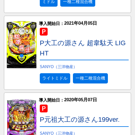
ミドル
一種二種混合機
2021年04月05日
導入開始日：
P大工の源さん 超韋駄天 LIG
HT
SANYO（三洋物産）
ライトミドル
一種二種混合機
2020年05月07日
導入開始日：
P元祖大工の源さん199ver.
SANYO（三洋物産）