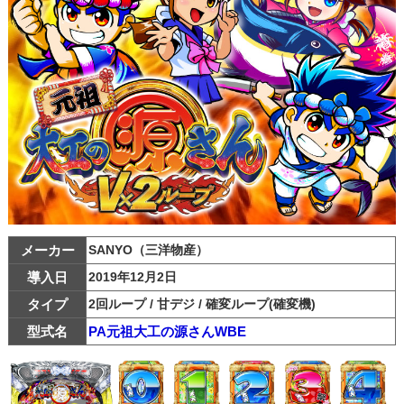
メーカー
SANYO（三洋物産）
導入日
2019年12月2日
タイプ
2回ループ / 甘デジ / 確変ループ(確変機)
型式名
PA元祖大工の源さんWBE