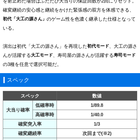
を射止めた場合はふたたび大当りの保証回数が2回にリセット。
確変継続の安心感と継続をかけた緊張感の双方を体感できる、
初代「大工の源さん」
のゲーム性を色濃く継承した仕様となって
いる。
演出は初代「大工の源さん」を再現した
初代モード
、大工の源さ
んが活躍する
大工モード
、寿司屋の源さんが活躍する
寿司モード
の3種を任意で選択可能だ。
スペック
スペック
数値
低確率時
1/89.8
大当り確率
高確率時
1/40.0
確変突入率
1/3
確変継続率
次回まで(※2)