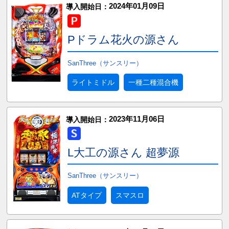
2024年01月09日
導入開始日：
Pドラム花火の源さん
SanThree（サンスリー）
ライトミドル
一種二種混合機
2023年11月06日
導入開始日：
L大工の源さん 超夢源
SanThree（サンスリー）
ATタイプ
スマスロ