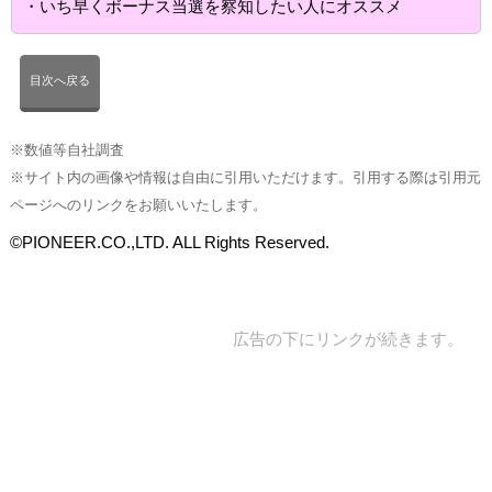
・いち早くボーナス当選を察知したい人にオススメ
目次へ戻る
※数値等自社調査
※サイト内の画像や情報は自由に引用いただけます。引用する際は引用元
ページへのリンクをお願いいたします。
©PIONEER.CO.,LTD. ALL Rights Reserved.
広告の下にリンクが続きます。