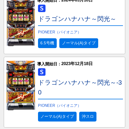
導入開始日：
ドラゴンハナハナ～閃光～
PIONEER（パイオニア）
6.5号機
ノーマル(A)タイプ
2023年12月18日
導入開始日：
ドラゴンハナハナ～閃光～-3
0
PIONEER（パイオニア）
ノーマル(A)タイプ
沖スロ