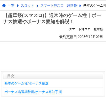
一撃
スロット
スマート沖スロ 超華祭
基本のゲーム性
【超華祭(スマスロ)】通常時のゲーム性｜ボー
ナス抽選やボーナス察知を解説！
スマート沖スロ 超華祭
最終更新日
2025年12月09日
目次
基本のゲーム性/ボーナス抽選
ボーナス当選期待度/ボーナス察知手順