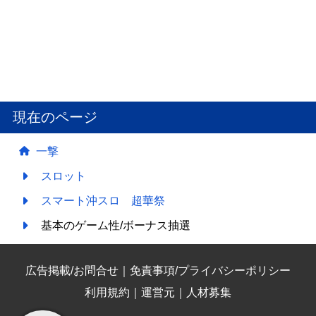
現在のページ
一撃
スロット
スマート沖スロ 超華祭
基本のゲーム性/ボーナス抽選
広告掲載/お問合せ
｜
免責事項/プライバシーポリシー
利用規約
｜
運営元
｜
人材募集