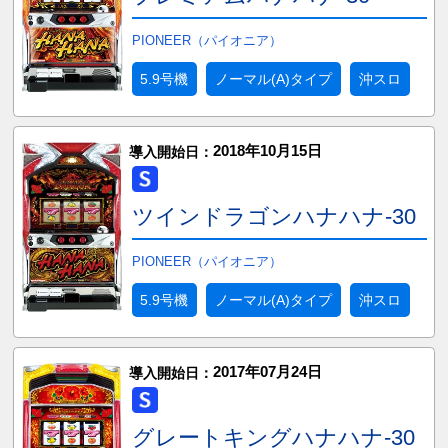
PIONEER（パイオニア）
5.9号機
ノーマル(A)タイプ
沖スロ
2018年10月15日
導入開始日：
ツインドラゴンハナハナ-30
PIONEER（パイオニア）
5.9号機
ノーマル(A)タイプ
沖スロ
2017年07月24日
導入開始日：
グレートキングハナハナ-30