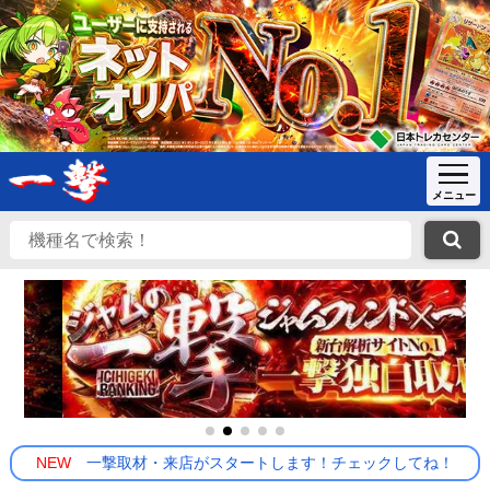
NEW
一撃取材・来店がスタートします！チェックしてね！