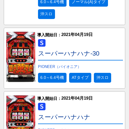
6.0～6.4号機
ノーマル(A)タイプ
沖スロ
2021年04月19日
導入開始日：
スーパーハナハナ-30
PIONEER（パイオニア）
6.0～6.4号機
ATタイプ
沖スロ
2021年04月19日
導入開始日：
スーパーハナハナ