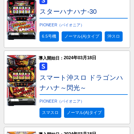
スターハナハナ-30
PIONEER（パイオニア）
6.5号機
ノーマル(A)タイプ
沖スロ
2024年03月18日
導入開始日：
スマート沖スロ ドラゴンハ
ナハナ～閃光～
PIONEER（パイオニア）
スマスロ
ノーマル(A)タイプ
2024年03月18日