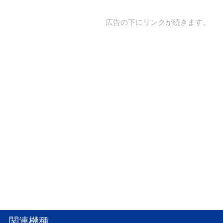
広告の下にリンクが続きます。
関連機種