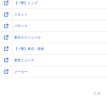
【一撃】トップ
スロット
パチンコ
新台スケジュール
【一撃】来店・取材
業界ニュース
メーカー
広告