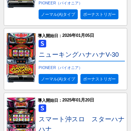
PIONEER（パイオニア）
ノーマル(A)タイプ
ボーナストリガー
2026年01月05日
導入開始日：
ニューキングハナハナV-30
PIONEER（パイオニア）
ノーマル(A)タイプ
ボーナストリガー
2025年01月20日
導入開始日：
スマート沖スロ スターハナ
ハナ