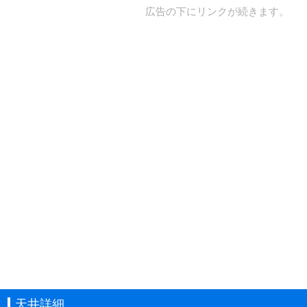
広告の下にリンクが続きます。
天井詳細