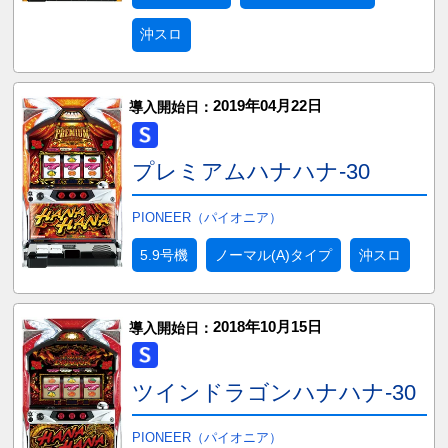
沖スロ
2019年04月22日
導入開始日：
プレミアムハナハナ-30
PIONEER（パイオニア）
5.9号機
ノーマル(A)タイプ
沖スロ
2018年10月15日
導入開始日：
ツインドラゴンハナハナ-30
PIONEER（パイオニア）