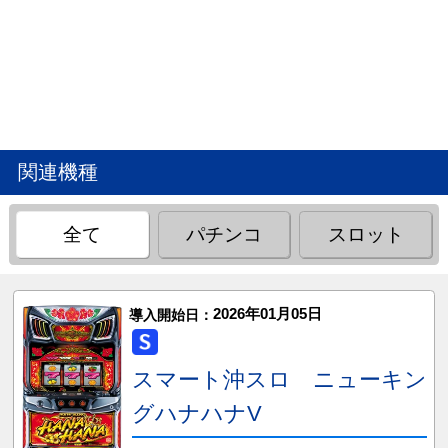
関連機種
全て
パチンコ
スロット
2026年01月05日
導入開始日：
スマート沖スロ ニューキン
グハナハナV