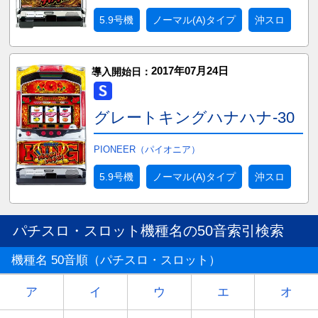
5.9号機
ノーマル(A)タイプ
沖スロ
2017年07月24日
導入開始日：
グレートキングハナハナ-30
PIONEER（パイオニア）
5.9号機
ノーマル(A)タイプ
沖スロ
パチスロ・スロット機種名の50音索引検索
機種名 50音順（パチスロ・スロット）
ア
イ
ウ
エ
オ