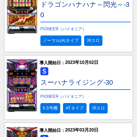
ドラゴンハナハナ～閃光～-3
0
PIONEER（パイオニア）
ノーマル(A)タイプ
沖スロ
2023年10月02日
導入開始日：
スーハナライジング-30
PIONEER（パイオニア）
6.5号機
ATタイプ
沖スロ
2023年03月20日
導入開始日：