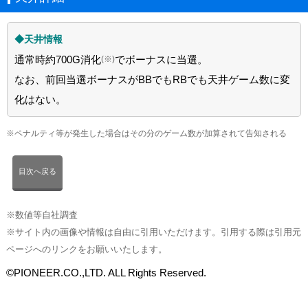
◆天井情報
通常時約700G消化
でボーナスに当選。
(※)
なお、前回当選ボーナスがBBでもRBでも天井ゲーム数に変
化はない。
※ペナルティ等が発生した場合はその分のゲーム数が加算されて告知される
目次へ戻る
※数値等自社調査
※サイト内の画像や情報は自由に引用いただけます。引用する際は引用元
ページへのリンクをお願いいたします。
©PIONEER.CO.,LTD. ALL Rights Reserved.