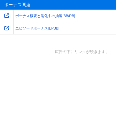
ボーナス関連
ボーナス概要と消化中の抽選[BB/RB]
エピソードボーナス[EPBB]
広告の下にリンクが続きます。