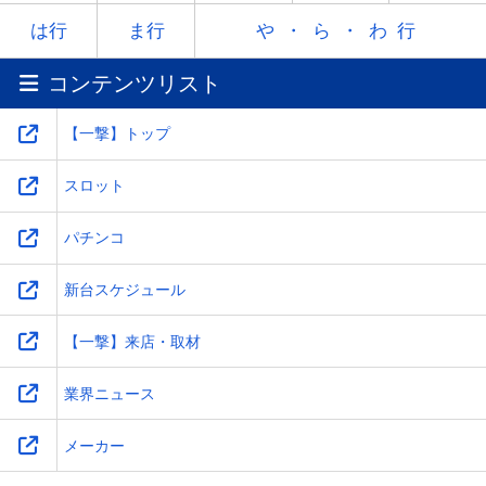
ラ
リ
ル
レ
ロ
は行
ま行
や・ら・わ行
コンテンツリスト
ワ
-
-
-
-
【一撃】トップ
スロット
パチンコ
新台スケジュール
【一撃】来店・取材
業界ニュース
メーカー