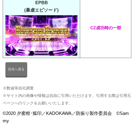
EPBB
(暴虐エピソード)
CZ成功時の一部
目次へ戻る
※数値等自社調査
※サイト内の画像や情報は自由に引用いただけます。引用する際は引用元
ページへのリンクをお願いいたします。
©2020 夕蜜柑･狐印／KADOKAWA／防振り製作委員会 ©Sam
my