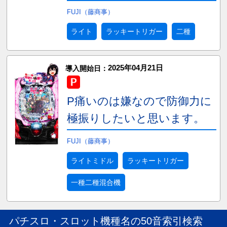
FUJI（藤商事）
ライト
ラッキートリガー
二種
2025年04月21日
導入開始日：
P痛いのは嫌なので防御力に
極振りしたいと思います。
FUJI（藤商事）
ライトミドル
ラッキートリガー
一種二種混合機
パチスロ・スロット機種名の50音索引検索