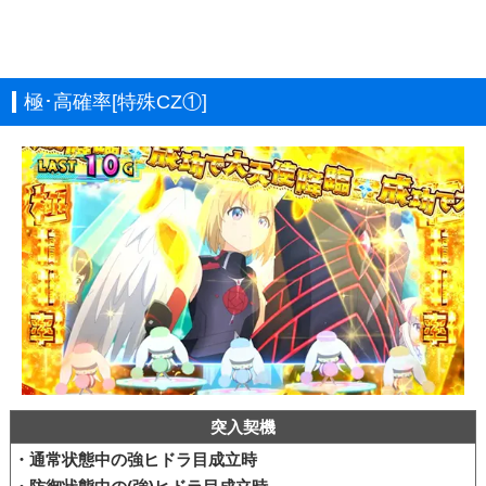
極･高確率[特殊CZ①]
突入契機
・通常状態中の強ヒドラ目成立時