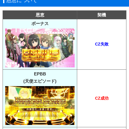
恩恵について
恩恵
契機
ボーナス
CZ失敗
EPBB
(天使エピソード)
CZ成功