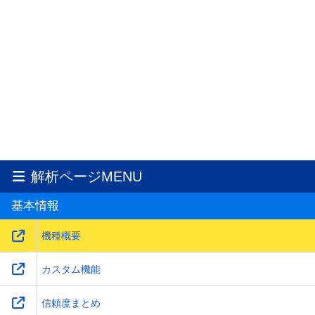
解析ページMENU
基本情報
機種概要
カスタム機能
信頼度まとめ