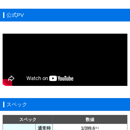
公式PV
スペック
スペック
数値
通常時
1/399.6
※1