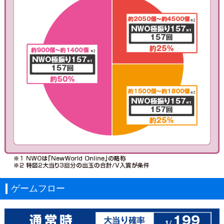
ゲームフロー