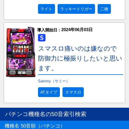
ライト
ラッキートリガー
二種
2024年06月03日
導入開始日：
スマスロ痛いのは嫌なので
防御力に極振りしたいと思い
ます。
Sammy（サミー）
ATタイプ
スマスロ
パチンコ機種名の50音索引検索
機種名 50音順（パチンコ）