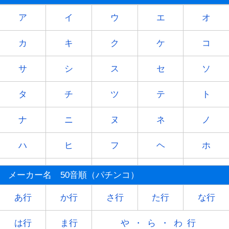
ア
イ
ウ
エ
オ
カ
キ
ク
ケ
コ
サ
シ
ス
セ
ソ
タ
チ
ツ
テ
ト
ナ
ニ
ヌ
ネ
ノ
ハ
ヒ
フ
ヘ
ホ
マ
ミ
ム
メ
モ
メーカー名 50音順（パチンコ）
ヤ
-
ユ
-
ヨ
あ行
か行
さ行
た行
な行
ラ
リ
ル
レ
ロ
は行
ま行
や・ら・わ行