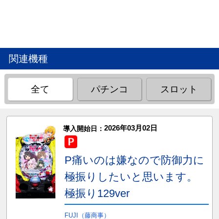
関連機種
全て
パチンコ
スロット
2026年03月02日
導入開始日：
P痛いのは嫌なので防御力に
極振りしたいと思います。
極振り129ver
FUJI（藤商事）