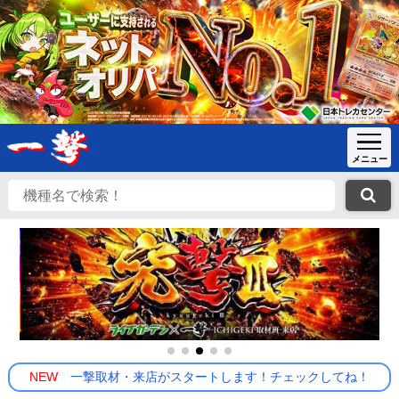
NEW
一撃取材・来店がスタートします！チェックしてね！