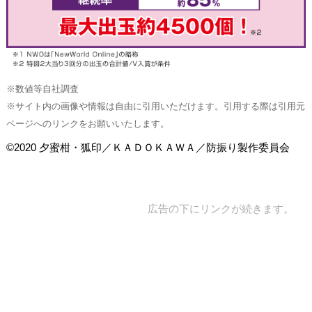
※数値等自社調査
※サイト内の画像や情報は自由に引用いただけます。引用する際は引用元
ページへのリンクをお願いいたします。
©2020 夕蜜柑・狐印／ＫＡＤＯＫＡＷＡ／防振り製作委員会
広告の下にリンクが続きます。