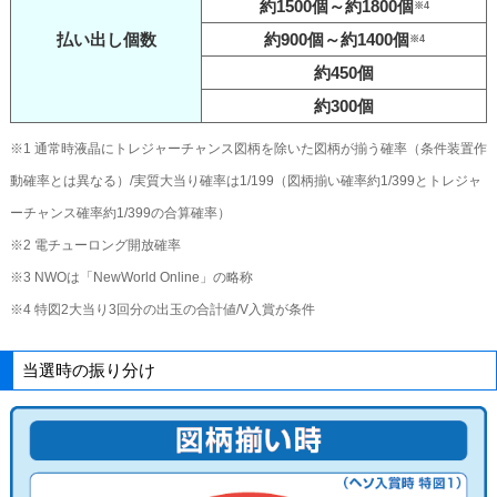
約1500個～約1800個
※4
払い出し個数
約900個～約1400個
※4
約450個
約300個
※1 通常時液晶にトレジャーチャンス図柄を除いた図柄が揃う確率（条件装置作
動確率とは異なる）/実質大当り確率は1/199（図柄揃い確率約1/399とトレジャ
ーチャンス確率約1/399の合算確率）
※2 電チューロング開放確率
※3 NWOは「NewWorld Online」の略称
※4 特図2大当り3回分の出玉の合計値/V入賞が条件
当選時の振り分け