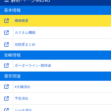
予告演出を更新！
基本情報
2025-12-09
信頼度まとめを更新！
機種概要
カスタム機能
信頼度まとめ
攻略情報
ボーダーライン･期待値
通常関連
4大極演出
予告演出
リーチ演出