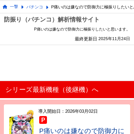
一撃
パチンコ
P痛いのは嫌なので防御力に極振りしたいと
防振り（パチンコ）解析情報サイト
P痛いのは嫌なので防御力に極振りしたいと思います。
最終更新日
2025年11月24日
シリーズ最新機種（後継機）へ
導入開始日：
2026年03月02日
P痛いのは嫌なので防御力に