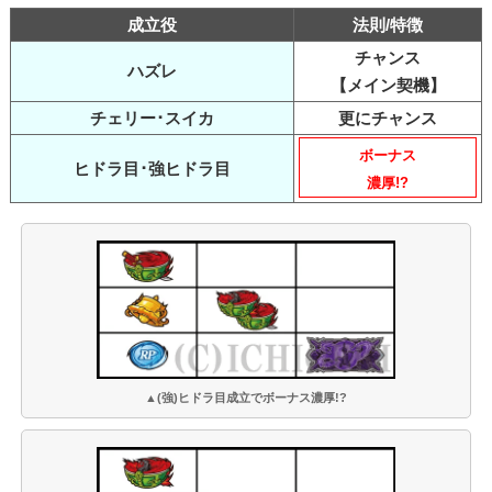
成立役
法則/特徴
チャンス
ハズレ
【メイン契機】
チェリー･スイカ
更にチャンス
ボーナス
ヒドラ目･強ヒドラ目
濃厚!?
▲(強)ヒドラ目成立でボーナス濃厚!?