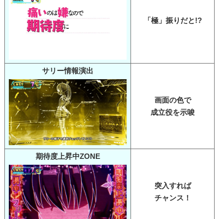
「極」振りだと!?
サリー情報演出
画面の色で
成立役を示唆
期待度上昇中ZONE
突入すれば
チャンス！