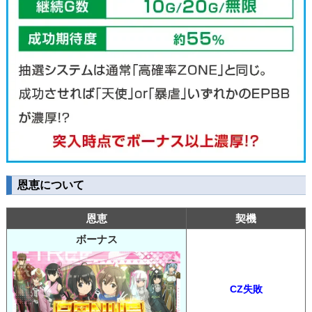
恩恵について
恩恵
契機
ボーナス
CZ失敗