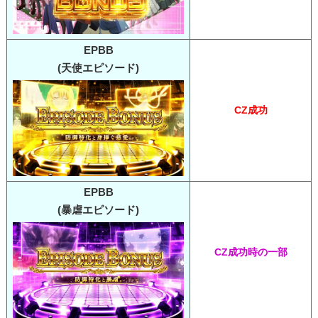
EPBB
(天使エピソード)
CZ成功
EPBB
(暴虐エピソード)
CZ成功時の一部