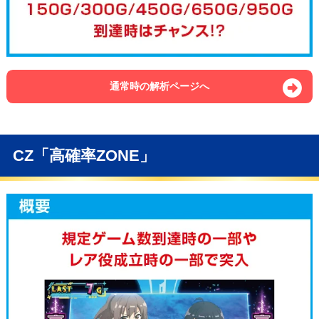
通常時の解析ページへ
CZ「高確率ZONE」