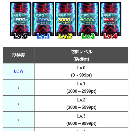
防御レベル
期待度
(防御pt)
Lv.0
LOW
(0～999pt)
Lv.1
↓
(1000～2999pt)
Lv.2
↓
(3000～5999pt)
Lv.3
↓
(6000～9999pt)