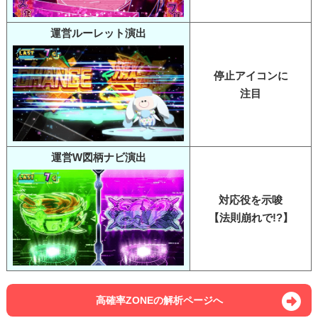
運営ルーレット演出
停止アイコンに
注目
運営W図柄ナビ演出
対応役を示唆
【法則崩れで!?】
高確率ZONEの解析ページへ