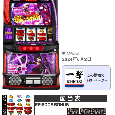
導入開始日
2024年6月3日
この機種の
解析ページへ