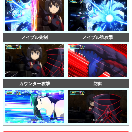
メイプル先制
メイプル強攻撃
カウンター攻撃
防御