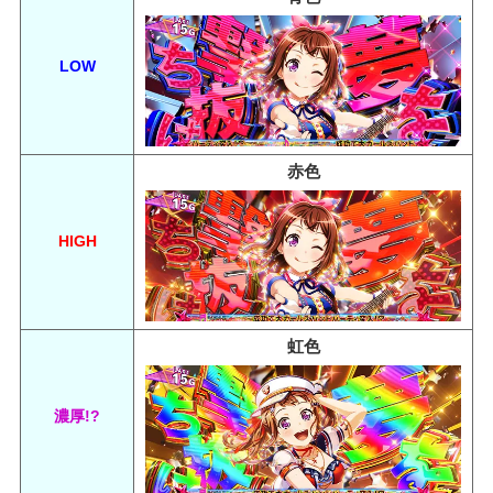
LOW
赤色
HIGH
虹色
濃厚!?