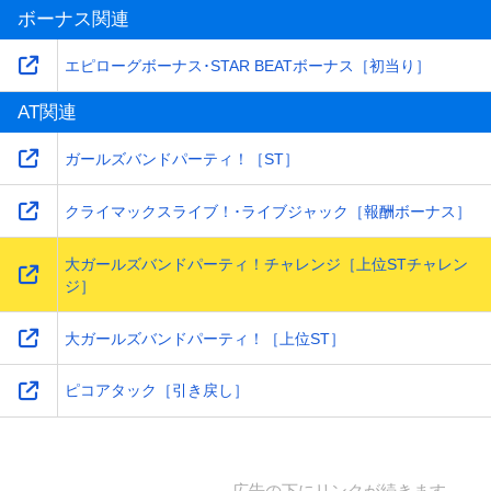
ボーナス関連
エピローグボーナス･STAR BEATボーナス［初当り］
AT関連
ガールズバンドパーティ！［ST］
クライマックスライブ！･ライブジャック［報酬ボーナス］
大ガールズバンドパーティ！チャレンジ［上位STチャレン
ジ］
大ガールズバンドパーティ！［上位ST］
ピコアタック［引き戻し］
広告の下にリンクが続きます。