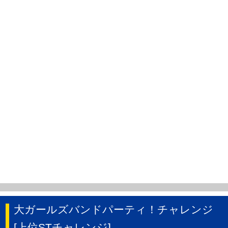
大ガールズバンドパーティ！チャレンジ
[上位STチャレンジ]