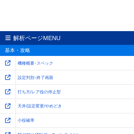
解析ページMENU
基本・攻略
機種概要･スペック
設定判別･終了画面
打ち方/レア役の停止型
天井/設定変更/やめどき
小役確率