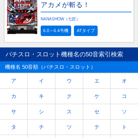
アカメが斬る！
NANASHOW（七匠）
6.0～6.4号機
ATタイプ
パチスロ・スロット機種名の50音索引検索
機種名 50音順（パチスロ・スロット）
ア
イ
ウ
エ
オ
カ
キ
ク
ケ
コ
サ
シ
ス
セ
ソ
タ
チ
ツ
テ
ト