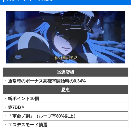
当選契機
・通常時のボーナス高確率開始時の0.34%
恩恵
・斬ポイント10個
・赤7BB
※
・「革命ノ刻」（ループ率80%以上）
・エスデスモード抽選