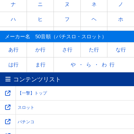
ナ
ニ
ヌ
ネ
ノ
ハ
ヒ
フ
ヘ
ホ
マ
ミ
ム
メ
モ
メーカー名 50音順（パチスロ・スロット）
ヤ
-
ユ
-
ヨ
あ行
か行
さ行
た行
な行
ラ
リ
ル
レ
ロ
は行
ま行
や・ら・わ行
コンテンツリスト
ワ
-
-
-
-
【一撃】トップ
スロット
パチンコ