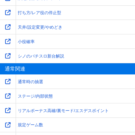
打ち方/レア役の停止型
天井/設定変更/やめどき
小役確率
シノのパチスロ新台解説
通常関連
通常時の抽選
ステージ/内部状態
リアルボーナス高確/裏モード/エスデスポイント
規定ゲーム数