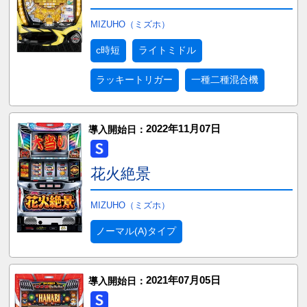
MIZUHO（ミズホ）
c時短
ライトミドル
ラッキートリガー
一種二種混合機
2022年11月07日
導入開始日：
花火絶景
MIZUHO（ミズホ）
ノーマル(A)タイプ
2021年07月05日
導入開始日：