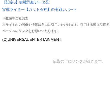
【設定5】実戦詳細データ②
実戦ライター【ガット石神】の実戦レポート
※数値等自社調査
※サイト内の画像や情報は自由に引用いただけます。引用する際は引用元
ページへのリンクをお願いいたします。
(C)UNIVERSAL ENTERTAINMENT
広告の下にリンクが続きます。