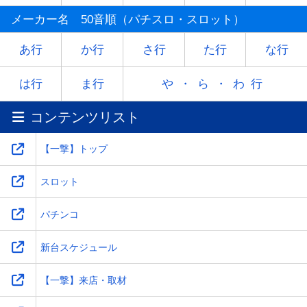
マ
ミ
ム
メ
モ
メーカー名 50音順（パチスロ・スロット）
ヤ
-
ユ
-
ヨ
あ行
か行
さ行
た行
な行
ラ
リ
ル
レ
ロ
は行
ま行
や・ら・わ行
コンテンツリスト
ワ
-
-
-
-
【一撃】トップ
スロット
パチンコ
新台スケジュール
【一撃】来店・取材