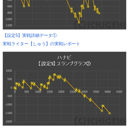
【設定5】実戦詳細データ①
実戦ライター【しゅう】の実戦レポート