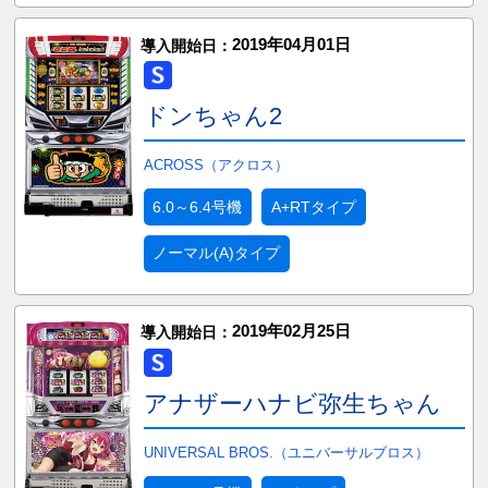
2019年04月01日
導入開始日：
ドンちゃん2
ACROSS（アクロス）
6.0～6.4号機
A+RTタイプ
ノーマル(A)タイプ
2019年02月25日
導入開始日：
アナザーハナビ弥生ちゃん
UNIVERSAL BROS.（ユニバーサルブロス）