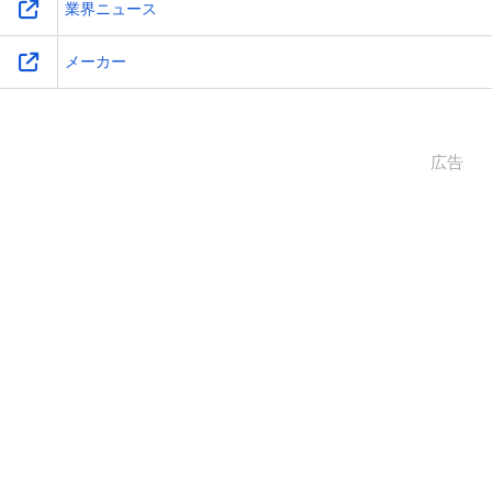
業界ニュース
メーカー
広告