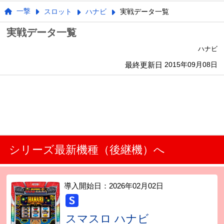
一撃
スロット
ハナビ
実戦データ一覧
実戦データ一覧
ハナビ
最終更新日
2015年09月08日
シリーズ最新機種（後継機）へ
導入開始日：
2026年02月02日
スマスロ ハナビ