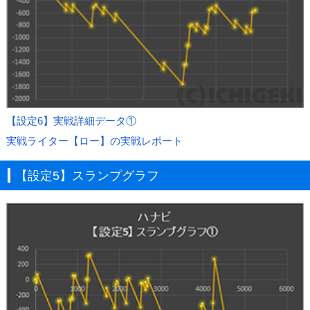
【設定6】実戦詳細データ①
実戦ライター【ロー】の実戦レポート
【設定5】スランプグラフ