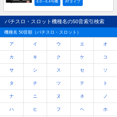
6.0～6.4号機
ATタイプ
パチスロ・スロット機種名の50音索引検索
機種名 50音順（パチスロ・スロット）
ア
イ
ウ
エ
オ
カ
キ
ク
ケ
コ
サ
シ
ス
セ
ソ
タ
チ
ツ
テ
ト
ナ
ニ
ヌ
ネ
ノ
ハ
ヒ
フ
ヘ
ホ