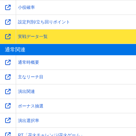
小役確率
設定判別/立ち回りポイント
実戦データ一覧
通常関連
通常時概要
主なリーチ目
演出関連
ボーナス抽選
演出選択率
RT「花火チャレンジ/花火ゲーム」