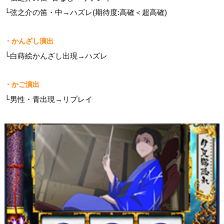
└弦之介の笛・中→ハズレ(期待度:高確＜超高確)
・かんざし演出
└白蒔絵かんざし出現→ハズレ
・かご演出
└男性・青出現→リプレイ