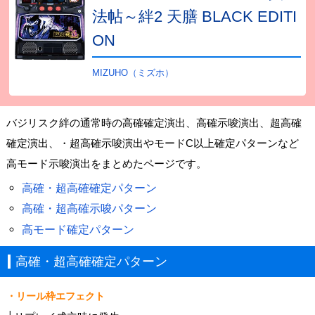
法帖～絆2 天膳 BLACK EDITI
ON
MIZUHO（ミズホ）
バジリスク絆の通常時の高確確定演出、高確示唆演出、超高確
確定演出、・超高確示唆演出やモードC以上確定パターンなど
高モード示唆演出をまとめたページです。
高確・超高確確定パターン
高確・超高確示唆パターン
高モード確定パターン
高確・超高確確定パターン
・リール枠エフェクト