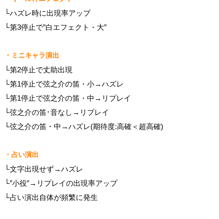
└ハズレ時に出現率アップ
└第3停止で”白エフェクト・大”
・ミニキャラ演出
└第2停止で丈助出現
└第1停止で弦之介の笛・小→ハズレ
└第1停止で弦之介の笛・中→リプレイ
└弦之介の笛･音なし→リプレイ
└弦之介の笛・中→ハズレ(期待度:高確＜超高確)
・占い演出
└文字出現せず→ハズレ
└”小役”→リプレイの出現率アップ
└占い演出自体が頻繁に発生