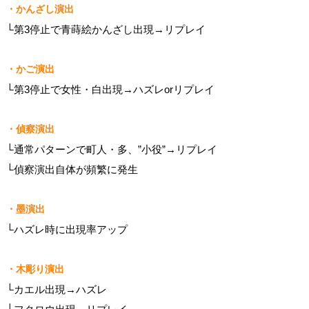
・かんざし演出
└第3停止で青蒔絵かんざし出現→リプレイ
・かご演出
└第3停止で女性・白出現→ハズレorリプレイ
・偵察演出
└通常パターンで町人・多、”小役”→リプレイ
└偵察演出自体が頻繁に発生
・墨演出
└ハズレ時に出現率アップ
・木彫り演出
└カエル出現→ハズレ