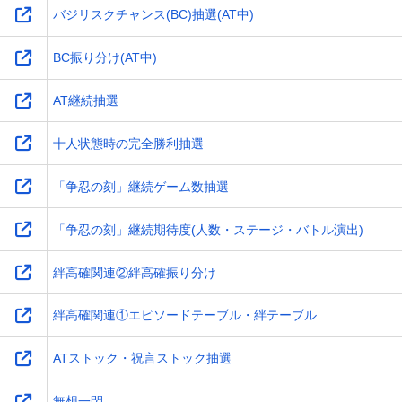
バジリスクチャンス(BC)抽選(AT中)
BC振り分け(AT中)
AT継続抽選
十人状態時の完全勝利抽選
「争忍の刻」継続ゲーム数抽選
「争忍の刻」継続期待度(人数・ステージ・バトル演出)
絆高確関連②絆高確振り分け
絆高確関連①エピソードテーブル・絆テーブル
ATストック・祝言ストック抽選
無想一閃