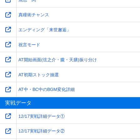
真瞳術チャンス
エンディング「来世邂逅」
祝言モード
AT開始画面(弦之介・朧・天膳)振り分け
AT初期ストック抽選
AT中・BC中のBGM変化詳細
実戦データ
12/17実戦詳細データ①
12/17実戦詳細データ②