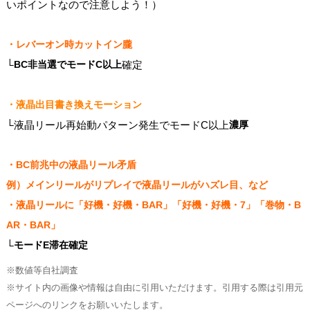
いポイントなので注意しよう！）
・レバーオン時カットイン朧
└
BC非当選でモードC以上
確定
・液晶出目書き換えモーション
└液晶リール再始動パターン発生でモードC以上
濃厚
・BC前兆中の液晶リール矛盾
例）メインリールがリプレイで液晶リールがハズレ目、など
・液晶リールに「好機・好機・BAR」「好機・好機・7」「巻物・B
AR・BAR」
└
モードE滞在確定
※数値等自社調査
※サイト内の画像や情報は自由に引用いただけます。引用する際は引用元
ページへのリンクをお願いいたします。