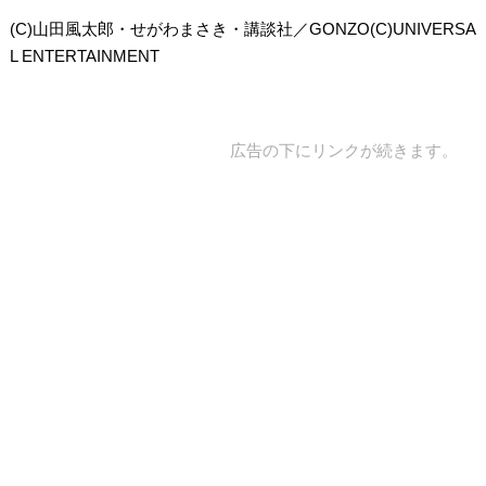
(C)山田風太郎・せがわまさき・講談社／GONZO(C)UNIVERSA
L ENTERTAINMENT
広告の下にリンクが続きます。