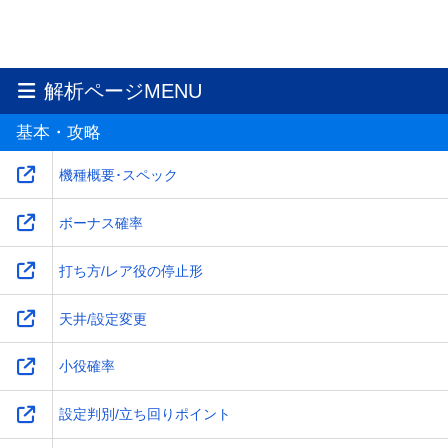
解析ページMENU
基本・攻略
機種概要･スペック
ボーナス確率
打ち方/レア役の停止形
天井/設定変更
小役確率
設定判別/立ち回りポイント