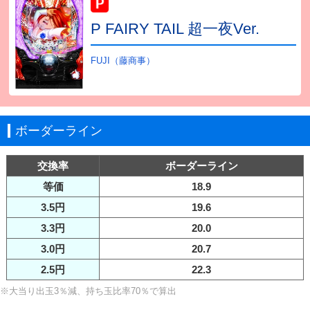
P FAIRY TAIL 超一夜Ver.
FUJI（藤商事）
ボーダーライン
交換率
ボーダーライン
等価
18.9
3.5円
19.6
3.3円
20.0
3.0円
20.7
2.5円
22.3
※大当り出玉3％減、持ち玉比率70％で算出