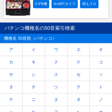
5.9号機
A+ARTタイプ
萌えスロ
パチンコ機種名の50音索引検索
機種名 50音順（パチンコ）
ア
イ
ウ
エ
オ
カ
キ
ク
ケ
コ
サ
シ
ス
セ
ソ
タ
チ
ツ
テ
ト
ナ
ニ
ヌ
ネ
ノ