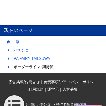
現在のページ
一撃
パチンコ
PA FAIRY TAIL2 JWA
ボーダーライン･期待値
広告掲載/お問合せ
｜
免責事項/プライバシーポリシー
利用規約
｜
運営元
｜
人材募集
(C)【一撃】パチンコ・パチスロ新台解析攻略