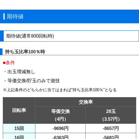
期待値
期待値(通常800回転時)
持ち玉比率100％時
■条件
・出玉増減無し
・等価交換/貯玉のみで遊技
※上記条件のどちらかに当てはまれば”持ち玉比率100％”となる
交換率
回転率
等価交換
28玉
（4円）
（3.57円）
15回
-9696円
-8657円
16回
-6363円
-5681円