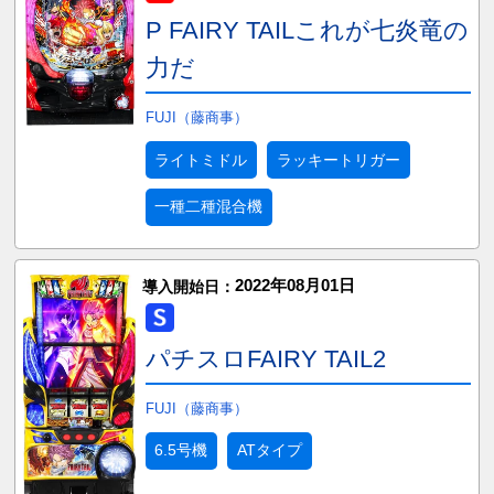
P FAIRY TAILこれが七炎竜の
力だ
FUJI（藤商事）
ライトミドル
ラッキートリガー
一種二種混合機
2022年08月01日
導入開始日：
パチスロFAIRY TAIL2
FUJI（藤商事）
6.5号機
ATタイプ