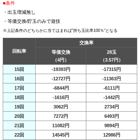
■条件
・出玉増減無し
・等価交換/貯玉のみで遊技
※上記条件のどちらかに当てはまれば”持ち玉比率100％”となる
交換率
回転率
等価交換
28玉
（4円）
（3.57円）
15回
-19393円
-17315円
16回
-12727円
-11363円
17回
-6844円
-6111円
18回
-1616円
-1442円
19回
3062円
2734円
20回
7272円
6493円
21回
11082円
9894円
22回
14545円
12986円