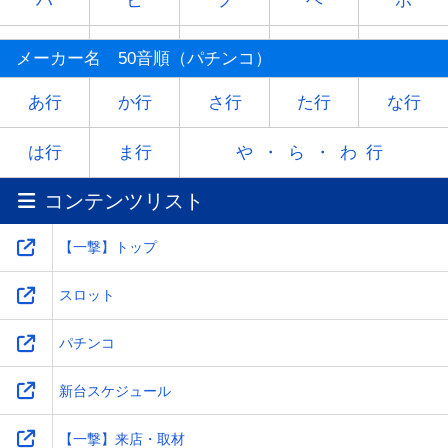
ハ
ヒ
フ
ヘ
ホ
マ
ミ
ム
メ
モ
メーカー名 50音順（パチンコ）
ヤ
-
ユ
-
ヨ
あ行
か行
さ行
た行
な行
ラ
リ
ル
レ
ロ
は行
ま行
や・ら・わ行
コンテンツリスト
ワ
-
-
-
-
【一撃】トップ
スロット
パチンコ
新台スケジュール
【一撃】来店・取材