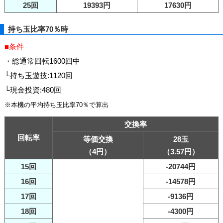
25回
19393円
17630円
持ち玉比率70％時
■条件
・総通常回転1600回中
└持ち玉遊技:1120回
└現金投資:480回
※本機の平均持ち玉比率70％で算出
交換率
回転率
等価交換
28玉
（4円）
（3.57円）
15回
-20744円
16回
-14578円
17回
-9136円
18回
-4300円