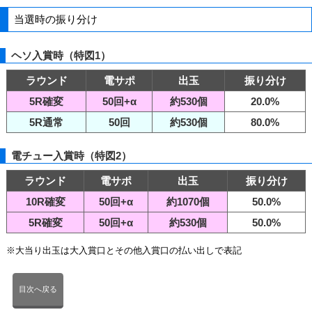
当選時の振り分け
ヘソ入賞時（特図1）
ラウンド
電サポ
出玉
振り分け
5R確変
50回+α
約530個
20.0%
5R通常
50回
約530個
80.0%
電チュー入賞時（特図2）
ラウンド
電サポ
出玉
振り分け
10R確変
50回+α
約1070個
50.0%
5R確変
50回+α
約530個
50.0%
※大当り出玉は大入賞口とその他入賞口の払い出しで表記
目次へ戻る