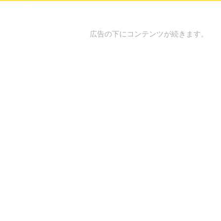
広告の下にコンテンツが続きます。