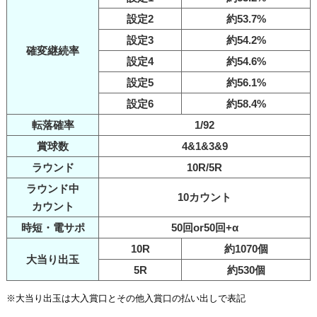
設定2
約53.7%
設定3
約54.2%
確変継続率
設定4
約54.6%
設定5
約56.1%
設定6
約58.4%
転落確率
1/92
賞球数
4&1&3&9
ラウンド
10R/5R
ラウンド中
10カウント
カウント
時短・電サポ
50回or50回+α
10R
約1070個
大当り出玉
5R
約530個
※大当り出玉は大入賞口とその他入賞口の払い出しで表記