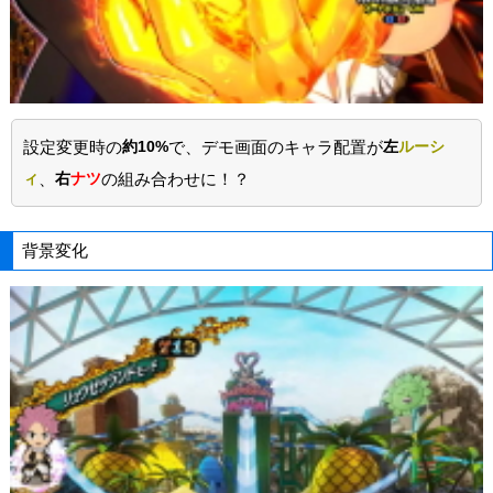
設定変更時の
約10%
で、デモ画面のキャラ配置が
左
ルーシ
ィ
、
右
ナツ
の組み合わせに！？
背景変化