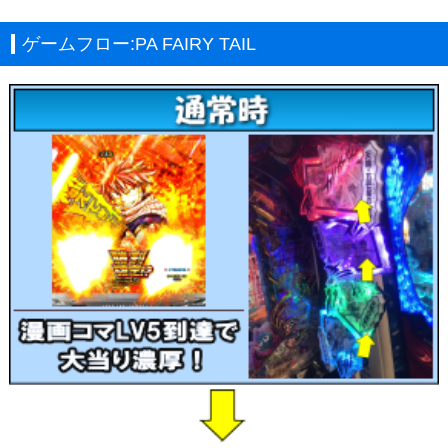
ゲームフロー:PA FAIRY TAIL