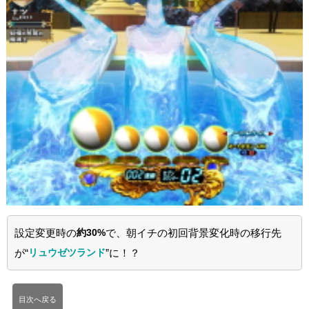
設定変更時の
約30%
で、朝イチの初回背景変化時の移行先
が“
リュウゼツランド
”に！？
目次へ戻る