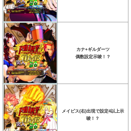
カナ+ギルダーツ
偶数設定示唆！？
メイビス(右)出現で設定4以上示
唆！？