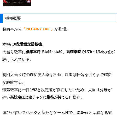
機種概要
藤商事から
「PA FAIRY TAIL」
が登場。
本機は
6段階設定搭載機
。
大当り確率に
低確率時で1/99～1/80
、
高確率時で1/79～1/64
の差が
設けられている。
初回大当り時の確変突入率は20%、以降は転落を引くまで確変
が継続する。
転落確率は一律1/92と設定差が存在しないため、大当り分母が
軽い
高設定ほど連チャンに期待が持てる
仕様だ。
遊びやすいスペックと新たなゲーム性で、319verとは異なる魅