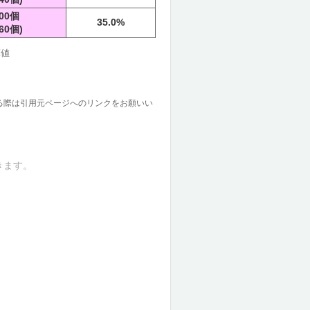
00個
35.0%
60個)
算値
る際は引用元ページへのリンクをお願いい
きます。