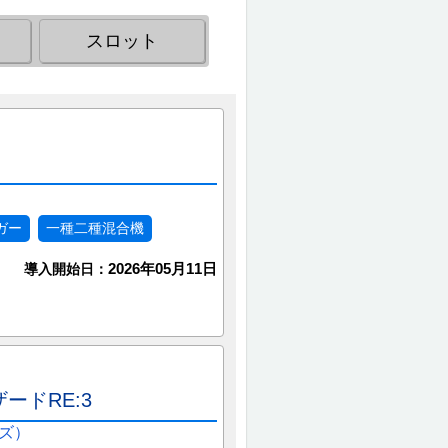
スロット
ガー
一種二種混合機
2026年05月11日
導入開始日：
ードRE:3
イズ）