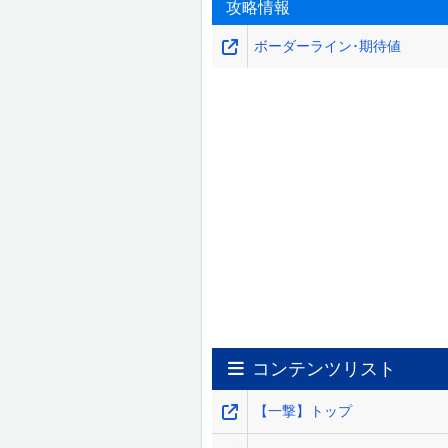
攻略情報
ボーダーライン･期待値
コンテンツリスト
【一撃】トップ