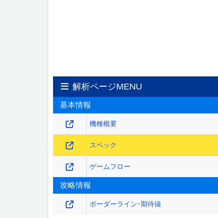
解析ページMENU
基本情報
機種概要
スペック
ゲームフロー
攻略情報
ボーダーライン･期待値