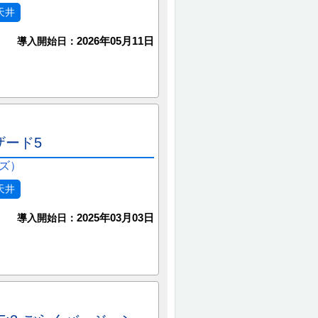
天井
2026年05月11日
導入開始日：
ザード5
イズ）
天井
2025年03月03日
導入開始日：