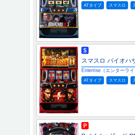
ATタイプ
スマスロ
スマスロ バイオハ
Enterrise（エンターラ
ATタイプ
スマスロ