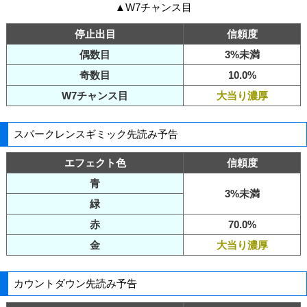
▲W7チャンス目
停止出目
信頼度
偶数目
3%未満
奇数目
10.0%
W7チャンス目
大当り濃厚
スパークレンスギミック先読み予告
エフェクト色
信頼度
青
3%未満
緑
赤
70.0%
金
大当り濃厚
カウントダウン先読み予告