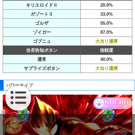
キリエロイドⅡ
20.0%
ガゾートⅡ
33.0%
ゴルザ
55.0%
ゾイガー
87.0%
ゴブニュ
大当り濃厚
当否告知ボタン
信頼度
通常
40.0%
サプライズボタン
大当り濃厚
パワータイプ