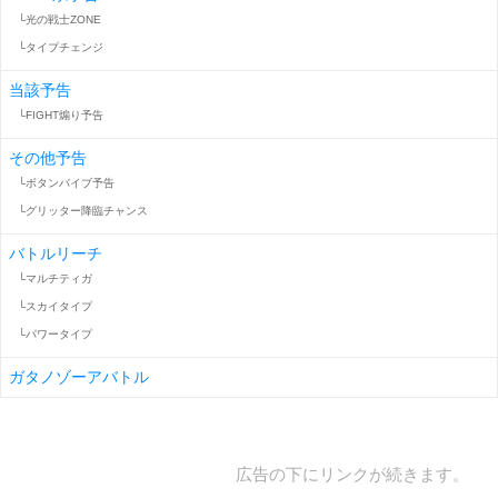
└光の戦士ZONE
└タイプチェンジ
当該予告
└FIGHT煽り予告
その他予告
└ボタンバイブ予告
└グリッター降臨チャンス
バトルリーチ
└マルチティガ
└スカイタイプ
└パワータイプ
ガタノゾーアバトル
広告の下にリンクが続きます。