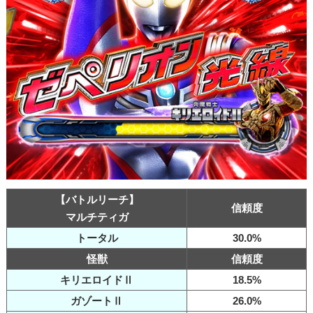
【バトルリーチ】
信頼度
マルチティガ
トータル
30.0%
怪獣
信頼度
キリエロイドⅡ
18.5%
ガゾートⅡ
26.0%