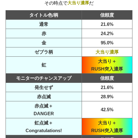
その時点で
大当り濃厚
だ
タイトル色/柄
信頼度
通常
21.6%
赤
24.2%
金
95.0%
ゼブラ柄
大当り濃厚
大当り＋
虹
RUSH突入濃厚
モニターのチャンスアップ
信頼度
発生せず
21.6%
赤点滅
28.9%
赤点滅＋
42.5%
DANGER
虹点滅＋
大当り＋
Congratulations!
RUSH突入濃厚