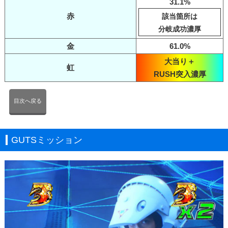
31.1%
赤
該当箇所は
分岐成功濃厚
金
61.0%
大当り＋
虹
RUSH突入濃厚
目次へ戻る
GUTSミッション