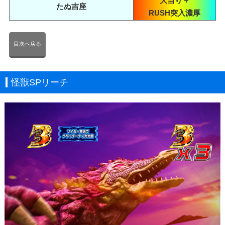
大当り＋
たぬ吉座
RUSH突入濃厚
目次へ戻る
怪獣SPリーチ