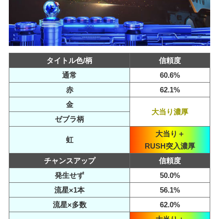
タイトル色/柄
信頼度
通常
60.6%
赤
62.1%
金
大当り濃厚
ゼブラ柄
大当り＋
虹
RUSH突入濃厚
チャンスアップ
信頼度
発生せず
50.0%
流星×1本
56.1%
流星×多数
62.0%