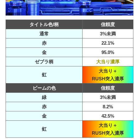
タイトル色/柄
信頼度
通常
3%未満
赤
22.1%
金
95.0%
ゼブラ柄
大当り濃厚
大当り＋
虹
RUSH突入濃厚
ビームの色
信頼度
緑
3%未満
赤
8.2%
金
42.5%
大当り＋
虹
RUSH突入濃厚