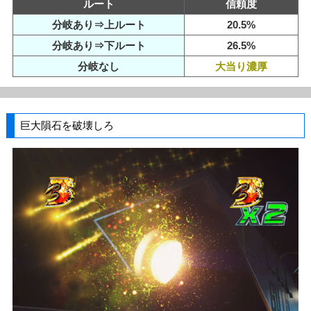
ルート
信頼度
分岐あり⇒上ルート
20.5%
分岐あり⇒下ルート
26.5%
分岐なし
大当り濃厚
巨大隕石を破壊しろ