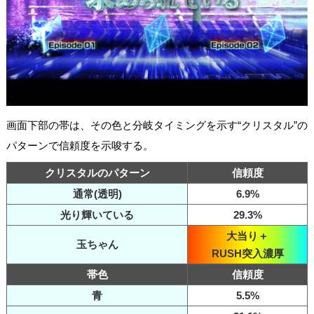
画面下部の帯は、その色と分岐タイミングを示す“クリスタル”の
パターンで信頼度を示唆する。
クリスタルのパターン
信頼度
通常(透明)
6.9%
光り輝いている
29.3%
大当り＋
玉ちゃん
RUSH突入濃厚
帯色
信頼度
青
5.5%