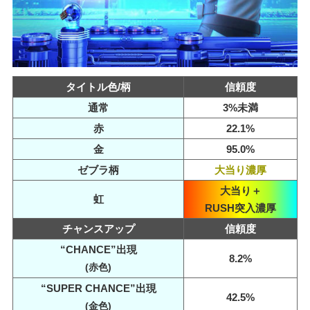
タイトル色/柄
信頼度
通常
3%未満
赤
22.1%
金
95.0%
ゼブラ柄
大当り濃厚
大当り＋
虹
RUSH突入濃厚
チャンスアップ
信頼度
“CHANCE”出現
8.2%
(赤色)
“SUPER CHANCE”出現
42.5%
(金色)