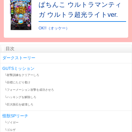
ぱちんこ ウルトラマンティ
ガ ウルトラ超光ライトver.
OK!!（オッケー）
目次
ダークストーリー
GUTSミッション
└射撃訓練をクリアーしろ
└目標にたどり着け
└フォーメーション攻撃を成功させろ
└ハッキングを解除しろ
└巨大隕石を破壊しろ
怪獣SPリーチ
└ゾイガー
└ゴルザ