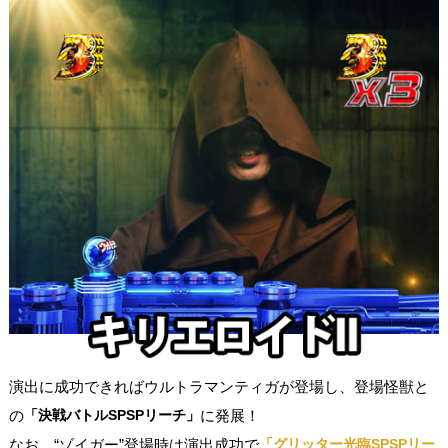
演出に成功できればウルトラマンティガが登場し、登場怪獣と
の
「決戦バトルSPSPリーチ」
に発展！
なお、“ゾイガー”登場時は
演出成功で
「グリッター光臨SPSPリー