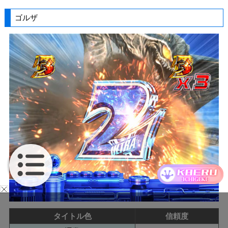
ゴルザ
タイトル色
信頼度