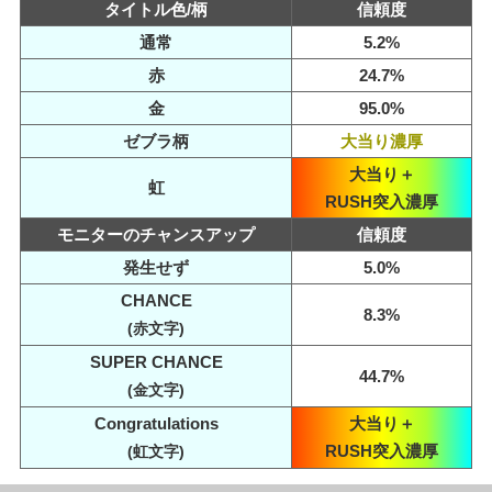
タイトル色/柄
信頼度
通常
5.2%
赤
24.7%
金
95.0%
ゼブラ柄
大当り濃厚
大当り＋
虹
RUSH突入濃厚
モニターのチャンスアップ
信頼度
発生せず
5.0%
CHANCE
8.3%
(赤文字)
SUPER CHANCE
44.7%
(金文字)
Congratulations
大当り＋
RUSH突入濃厚
(虹文字)