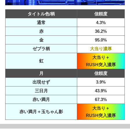
タイトル色/柄
信頼度
通常
4.3%
赤
36.2%
金
95.0%
ゼブラ柄
大当り濃厚
大当り＋
虹
RUSH突入濃厚
月
信頼度
出現せず
3.9%
三日月
43.9%
赤い満月
67.3%
大当り＋
赤い満月＋玉ちゃん影
RUSH突入濃厚