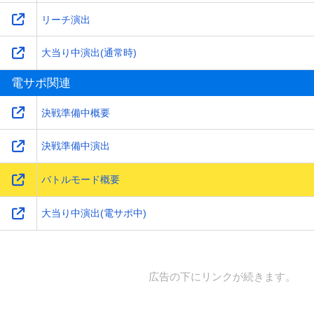
リーチ演出
大当り中演出(通常時)
電サポ関連
決戦準備中概要
決戦準備中演出
バトルモード概要
大当り中演出(電サポ中)
広告の下にリンクが続きます。