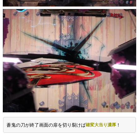
蒼鬼の刀が終了画面の扉を切り裂けば
確変大当り濃厚
！