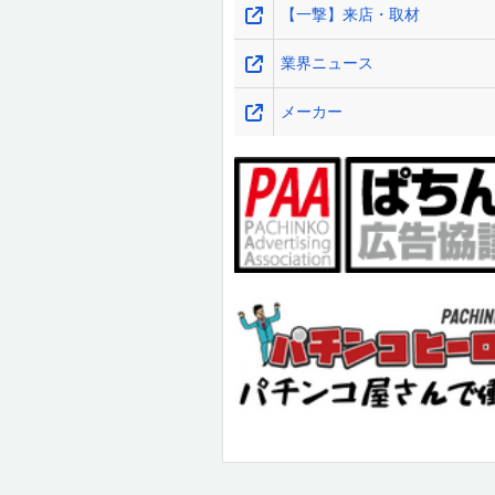
【一撃】来店・取材
業界ニュース
メーカー