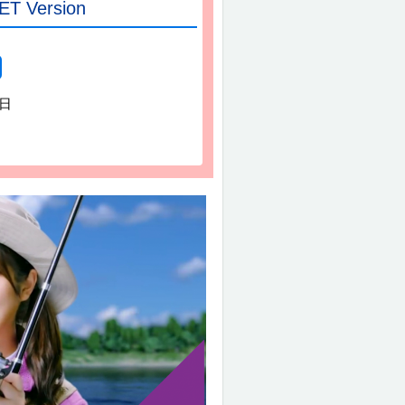
 Version
6日