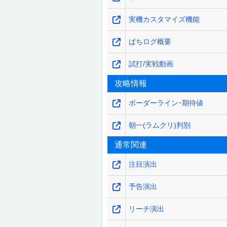
実機カスタマイズ機能
ぱちログ概要
試打/実戦動画
攻略情報
ボーダーライン･期待値
朝一(ラムクリ)判別
通常関連
注目演出
予告演出
リーチ演出