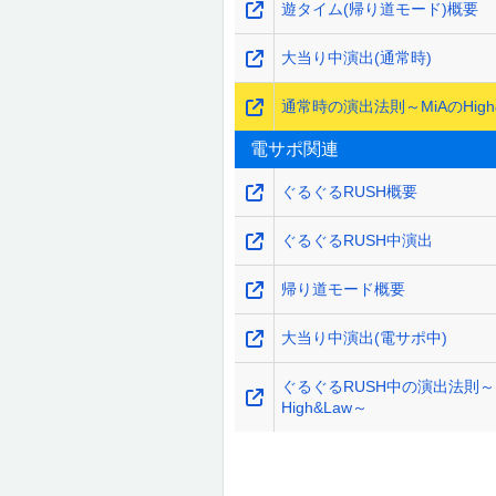
遊タイム(帰り道モード)概要
大当り中演出(通常時)
通常時の演出法則～MiAのHigh
電サポ関連
ぐるぐるRUSH概要
ぐるぐるRUSH中演出
帰り道モード概要
大当り中演出(電サポ中)
ぐるぐるRUSH中の演出法則～
High&Law～