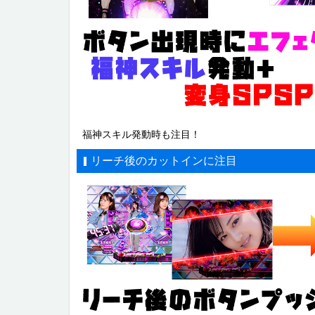
福神スキル発動時も注目！
リーチ後のカットインに注目