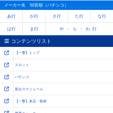
マ
ミ
ム
メ
モ
メーカー名 50音順（パチンコ）
ヤ
-
ユ
-
ヨ
あ行
か行
さ行
た行
な行
ラ
リ
ル
レ
ロ
は行
ま行
や・ら・わ行
コンテンツリスト
ワ
-
-
-
-
【一撃】トップ
スロット
パチンコ
新台スケジュール
【一撃】来店・取材