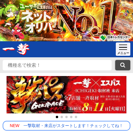
NEW
一撃取材・来店がスタートします！チェックしてね！