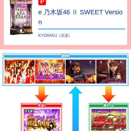
e 乃木坂46 Ⅱ SWEET Versio
n
KYORAKU（京楽）