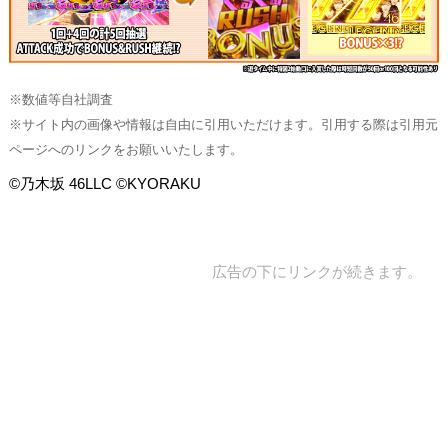
※数値等自社調査
※サイト内の画像や情報は自由に引用いただけます。引用する際は引用元
ページへのリンクをお願いいたします。
©乃木坂 46LLC ©KYORAKU
広告の下にリンクが続きます。