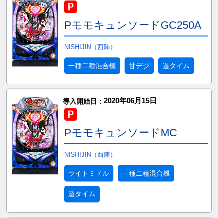
PモモキュンソードGC250A
NISHIJIN（西陣）
一種二種混合機
甘デジ
遊タイム
2020年06月15日
導入開始日：
PモモキュンソードMC
NISHIJIN（西陣）
ライトミドル
一種二種混合機
遊タイム