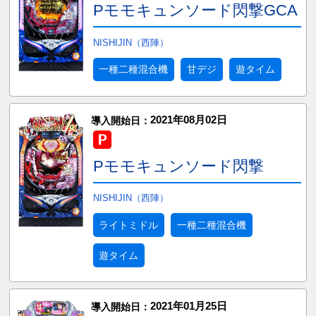
Pモモキュンソード閃撃GCA
NISHIJIN（西陣）
一種二種混合機
甘デジ
遊タイム
2021年08月02日
導入開始日：
Pモモキュンソード閃撃
NISHIJIN（西陣）
ライトミドル
一種二種混合機
遊タイム
2021年01月25日
導入開始日：