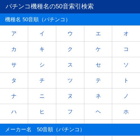
パチンコ機種名の50音索引検索
機種名 50音順（パチンコ）
ア
イ
ウ
エ
オ
カ
キ
ク
ケ
コ
サ
シ
ス
セ
ソ
タ
チ
ツ
テ
ト
ナ
ニ
ヌ
ネ
ノ
ハ
ヒ
フ
ヘ
ホ
マ
ミ
ム
メ
モ
メーカー名 50音順（パチンコ）