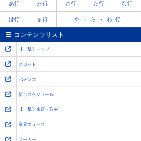
ヤ
-
ユ
-
ヨ
あ行
か行
さ行
た行
な行
ラ
リ
ル
レ
ロ
は行
ま行
や・ら・わ行
コンテンツリスト
ワ
-
-
-
-
【一撃】トップ
スロット
パチンコ
新台スケジュール
【一撃】来店・取材
業界ニュース
メーカー