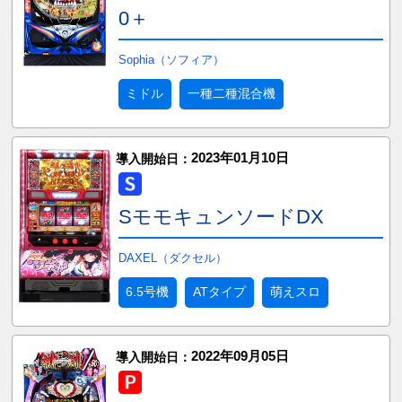
0＋
Sophia（ソフィア）
ミドル
一種二種混合機
2023年01月10日
導入開始日：
SモモキュンソードDX
DAXEL（ダクセル）
6.5号機
ATタイプ
萌えスロ
2022年09月05日
導入開始日：