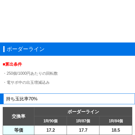
ボーダーライン
■算出条件
・250個/1000円あたりの回転数
・電サポ中の出玉増減込み
持ち玉比率70%
ボーダーライン
交換率
1R/90個
1R/87個
1R/84個
等価
17.2
17.7
18.5