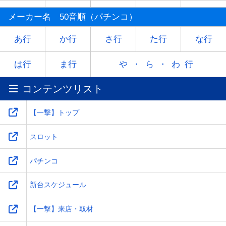
マ
ミ
ム
メ
モ
メーカー名 50音順（パチンコ）
ヤ
-
ユ
-
ヨ
あ行
か行
さ行
た行
な行
ラ
リ
ル
レ
ロ
は行
ま行
や・ら・わ行
コンテンツリスト
ワ
-
-
-
-
【一撃】トップ
スロット
パチンコ
新台スケジュール
【一撃】来店・取材