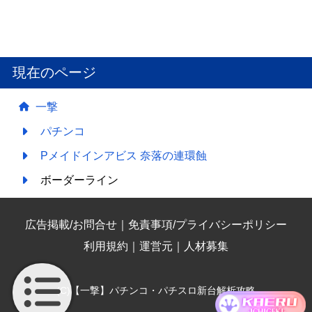
現在のページ
一撃
パチンコ
Pメイドインアビス 奈落の連環蝕
ボーダーライン
広告掲載/お問合せ
｜
免責事項/プライバシーポリシー
利用規約
｜
運営元
｜
人材募集
(C)【一撃】パチンコ・パチスロ新台解析攻略