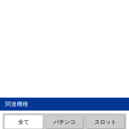
関連機種
全て
パチンコ
スロット