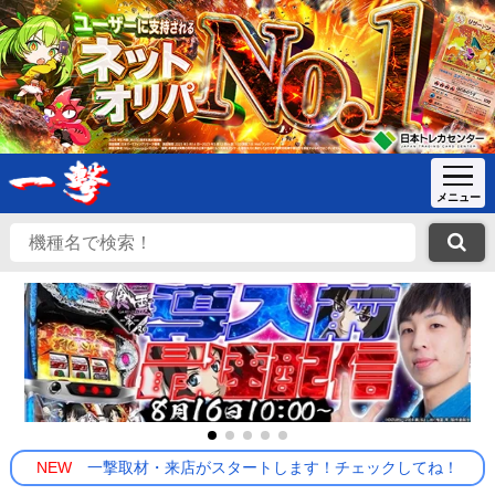
NEW
一撃取材・来店がスタートします！チェックしてね！