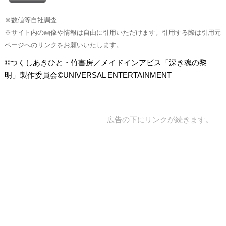
※数値等自社調査
※サイト内の画像や情報は自由に引用いただけます。引用する際は引用元
ページへのリンクをお願いいたします。
©つくしあきひと・竹書房／メイドインアビス「深き魂の黎
明」製作委員会©UNIVERSAL ENTERTAINMENT
広告の下にリンクが続きます。