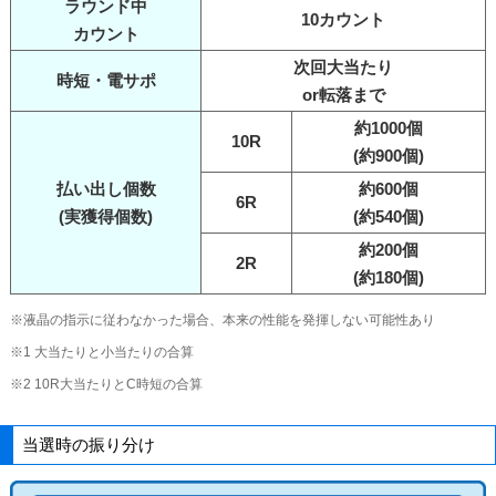
ラウンド中
10カウント
カウント
次回大当たり
時短・電サポ
or転落まで
約1000個
10R
(約900個)
払い出し個数
約600個
6R
(実獲得個数)
(約540個)
約200個
2R
(約180個)
※液晶の指示に従わなかった場合、本来の性能を発揮しない可能性あり
※1 大当たりと小当たりの合算
※2 10R大当たりとC時短の合算
当選時の振り分け