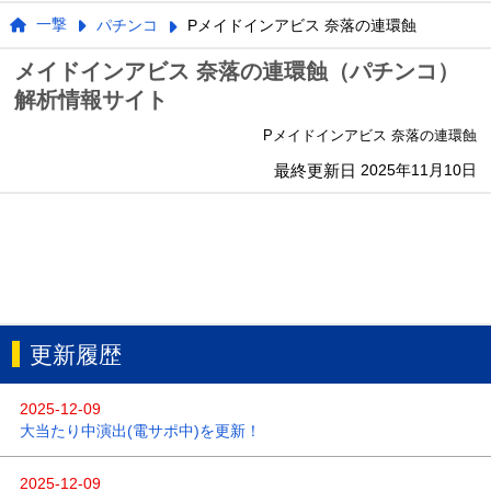
一撃
パチンコ
Pメイドインアビス 奈落の連環蝕
メイドインアビス 奈落の連環蝕（パチンコ）
解析情報サイト
Pメイドインアビス 奈落の連環蝕
最終更新日
2025年11月10日
更新履歴
2025-12-09
大当たり中演出(電サポ中)を更新！
2025-12-09