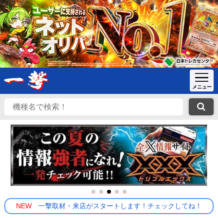
NEW
一撃取材・来店がスタートします！チェックしてね！