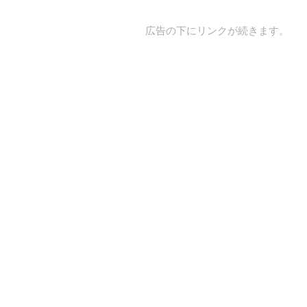
広告の下にリンクが続きます。