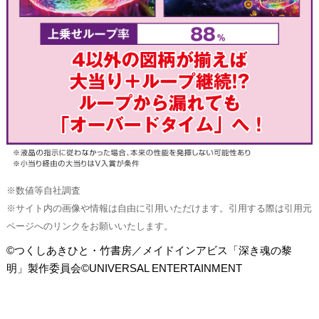
※数値等自社調査
※サイト内の画像や情報は自由に引用いただけます。引用する際は引用元
ページへのリンクをお願いいたします。
©つくしあきひと・竹書房／メイドインアビス「深き魂の黎
明」製作委員会©UNIVERSAL ENTERTAINMENT