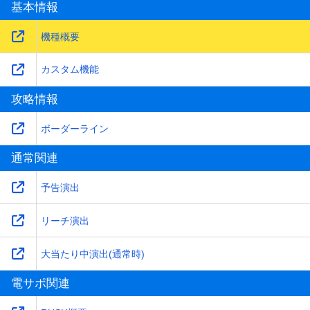
基本情報
機種概要
カスタム機能
攻略情報
ボーダーライン
通常関連
予告演出
リーチ演出
大当たり中演出(通常時)
電サポ関連