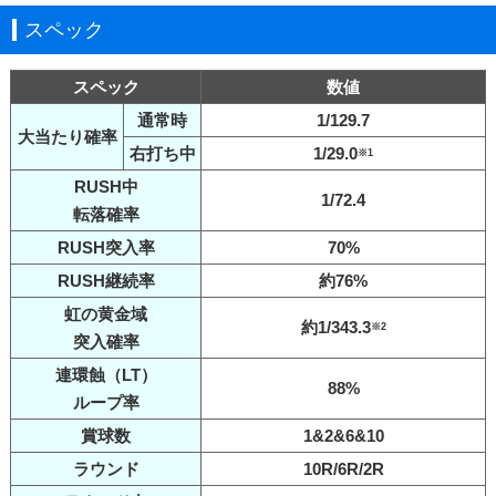
スペック
スペック
数値
通常時
1/129.7
大当たり確率
右打ち中
1/29.0
※1
RUSH中
1/72.4
転落確率
RUSH突入率
70%
RUSH継続率
約76%
虹の黄金域
約1/343.3
※2
突入確率
連環蝕（LT）
88%
ループ率
賞球数
1&2&6&10
ラウンド
10R/6R/2R