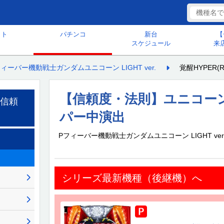
ット
パチンコ
新台
【
スケジュール
来
フィーバー機動戦士ガンダムユニコーン LIGHT ver.
覚醒HYPER(
【信頼度・法則】ユニコーン
/信頼
パー中演出
Pフィーバー機動戦士ガンダムユニコーン LIGHT ver
シリーズ最新機種（後継機）へ