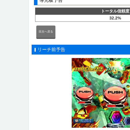
導光板予告
トータル信頼度
32.2%
目次へ戻る
リーチ前予告