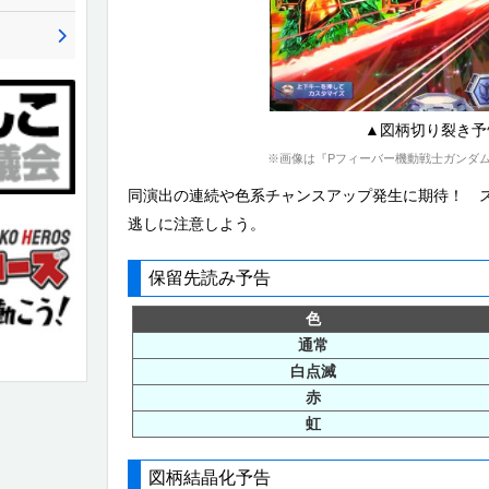
▲図柄切り裂き予
※画像は『Pフィーバー機動戦士ガンダ
同演出の連続や色系チャンスアップ発生に期待！ 
逃しに注意しよう。
保留先読み予告
色
通常
白点滅
赤
虹
図柄結晶化予告