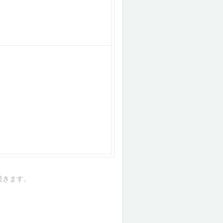
続きます。