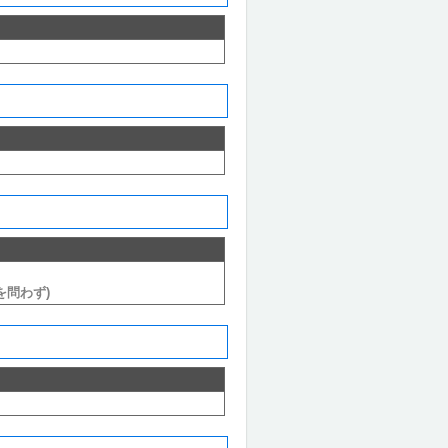
を問わず)