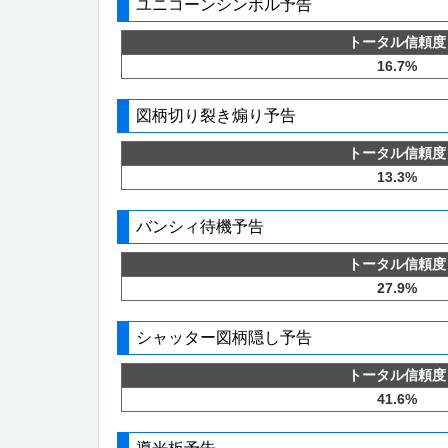
ユニコーンシンボル予告
トータル信頼度
16.7%
図柄切り裂き煽り予告
トータル信頼度
13.3%
バンシィ待機予告
トータル信頼度
27.9%
シャッター図柄隠し予告
トータル信頼度
41.6%