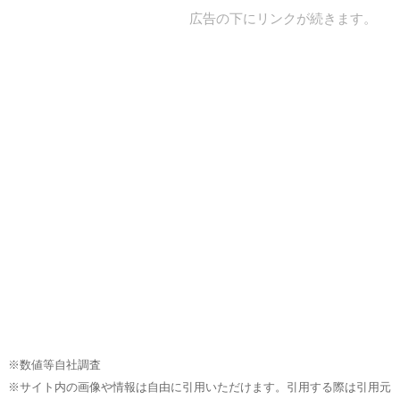
広告の下にリンクが続きます。
※数値等自社調査
※サイト内の画像や情報は自由に引用いただけます。引用する際は引用元