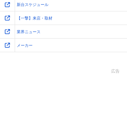
新台スケジュール
【一撃】来店・取材
業界ニュース
メーカー
広告