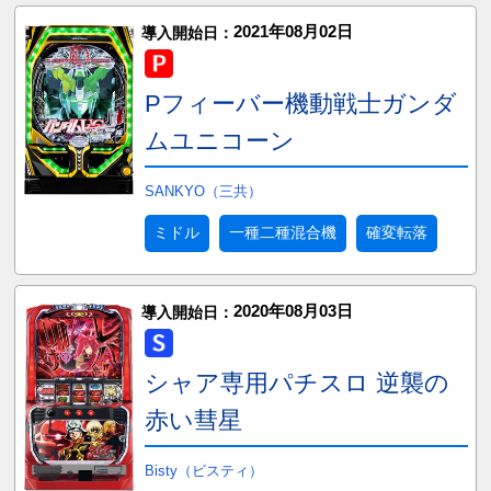
2021年08月02日
導入開始日：
Pフィーバー機動戦士ガンダ
ムユニコーン
SANKYO（三共）
ミドル
一種二種混合機
確変転落
2020年08月03日
導入開始日：
シャア専用パチスロ 逆襲の
赤い彗星
Bisty（ビスティ）