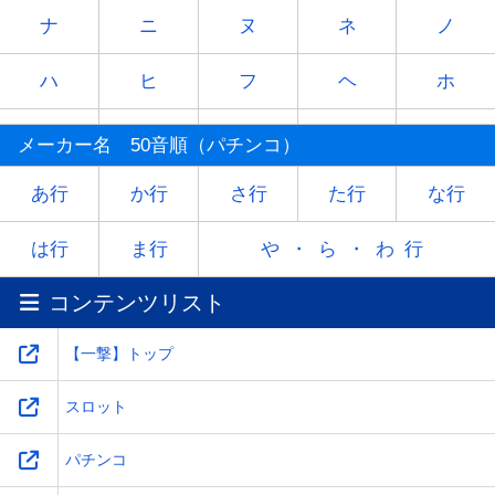
ナ
ニ
ヌ
ネ
ノ
ハ
ヒ
フ
ヘ
ホ
マ
ミ
ム
メ
モ
メーカー名 50音順（パチンコ）
ヤ
-
ユ
-
ヨ
あ行
か行
さ行
た行
な行
ラ
リ
ル
レ
ロ
は行
ま行
や・ら・わ行
コンテンツリスト
ワ
-
-
-
-
【一撃】トップ
スロット
パチンコ