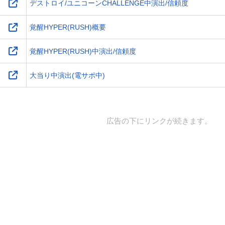
デストロイ/ユニコーンCHALLENGE中演出/信頼度
覚醒HYPER(RUSH)概要
覚醒HYPER(RUSH)中演出/信頼度
大当り中演出(電サポ中)
広告の下にリンクが続きます。