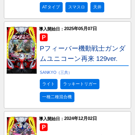
ATタイプ
スマスロ
天井
2025年05月07日
導入開始日：
Pフィーバー機動戦士ガンダ
ムユニコーン再来 129ver.
SANKYO（三共）
ライト
ラッキートリガー
一種二種混合機
2024年12月02日
導入開始日：