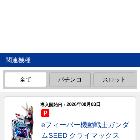
関連機種
全て
パチンコ
スロット
2026年08月03日
導入開始日：
eフィーバー機動戦士ガンダ
ムSEED クライマックス