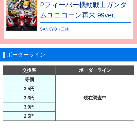
Pフィーバー機動戦士ガンダ
ムユニコーン再来 99ver.
SANKYO（三共）
ボーダーライン
交換率
ボーダーライン
等価
3.5円
3.3円
現在調査中
3.0円
2.5円