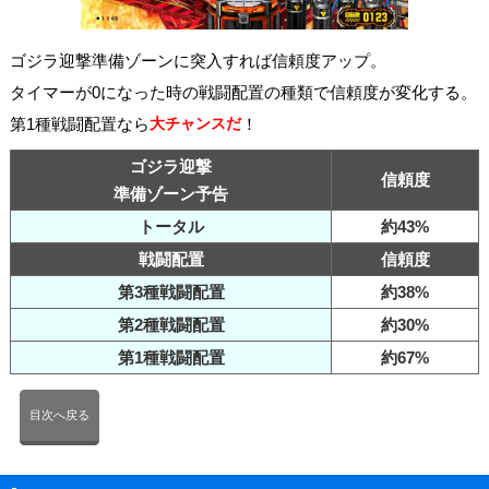
ゴジラ迎撃準備ゾーンに突入すれば信頼度アップ。
タイマーが0になった時の戦闘配置の種類で信頼度が変化する。
第1種戦闘配置なら
大チャンスだ
！
ゴジラ迎撃
信頼度
準備ゾーン予告
トータル
約43%
戦闘配置
信頼度
第3種戦闘配置
約38%
第2種戦闘配置
約30%
第1種戦闘配置
約67%
目次へ戻る