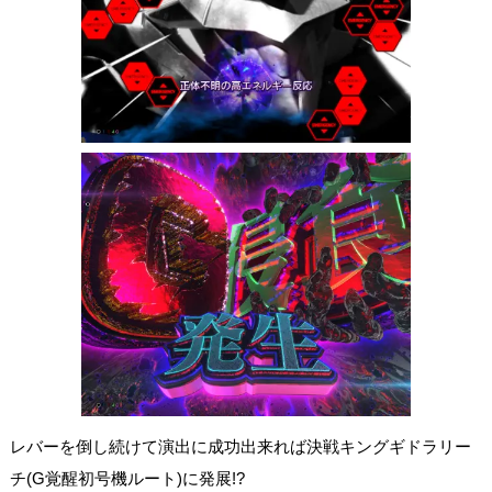
レバーを倒し続けて演出に成功出来れば決戦キングギドラリー
チ(G覚醒初号機ルート)に発展!?