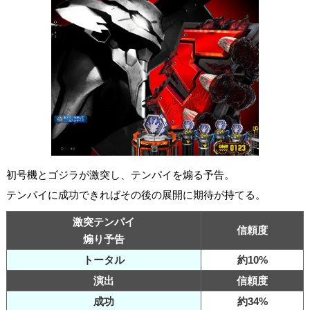
初号機とゴジラが激突し、テンパイを煽る予告。
テンパイに成功できればその後の展開に期待が持てる。
激突テンパイ
信頼度
煽り予告
トータル
約10%
演出
信頼度
成功
約34%