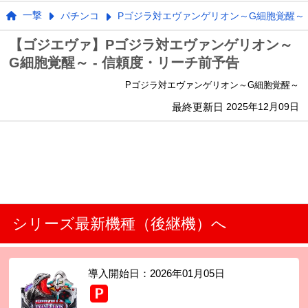
一撃
パチンコ
Pゴジラ対エヴァンゲリオン～G細胞覚醒～
【ゴジエヴァ】Pゴジラ対エヴァンゲリオン～
G細胞覚醒～ - 信頼度・リーチ前予告
Pゴジラ対エヴァンゲリオン～G細胞覚醒～
最終更新日
2025年12月09日
シリーズ最新機種（後継機）へ
導入開始日：
2026年01月05日