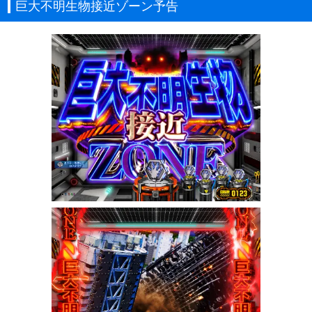
巨大不明生物接近ゾーン予告