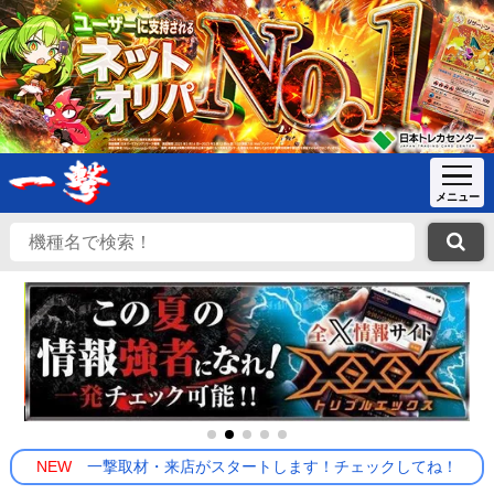
NEW
一撃取材・来店がスタートします！チェックしてね！