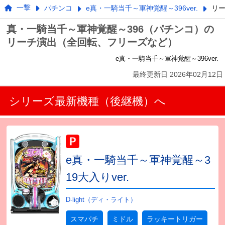
一撃
パチンコ
e真・一騎当千～軍神覚醒～396ver.
リ
真・一騎当千～軍神覚醒～396（パチンコ）の
リーチ演出（全回転、フリーズなど）
e真・一騎当千～軍神覚醒～396ver.
最終更新日
2026年02月12日
シリーズ最新機種（後継機）へ
e真・一騎当千～軍神覚醒～3
19大入りver.
D-light（ディ・ライト）
スマパチ
ミドル
ラッキートリガー