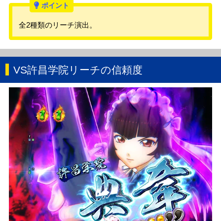
全2種類のリーチ演出。
VS許昌学院リーチの信頼度