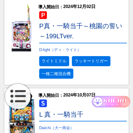
2024年12月02日
導入開始日：
P真・一騎当千～桃園の誓い
～199LTver.
D-light（ディ・ライト）
ライトミドル
ラッキートリガー
一種二種混合機
2024年10月07日
導入開始日：
L 真・一騎当千
Daiichi（大一商会）