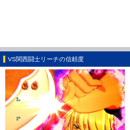
VS関西闘士リーチの信頼度