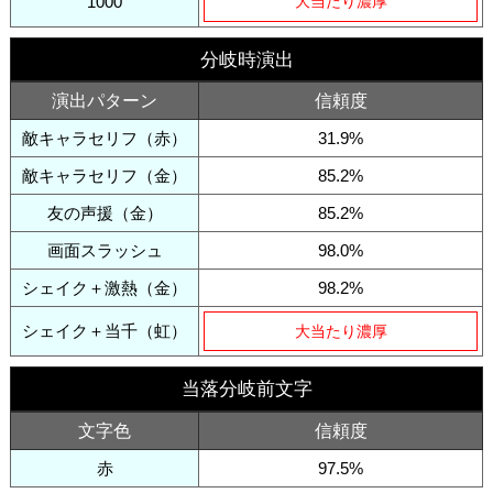
1000
大当たり濃厚
分岐時演出
演出パターン
信頼度
敵キャラセリフ（赤）
31.9%
敵キャラセリフ（金）
85.2%
友の声援（金）
85.2%
画面スラッシュ
98.0%
シェイク＋激熱（金）
98.2%
シェイク＋当千（虹）
大当たり濃厚
当落分岐前文字
文字色
信頼度
赤
97.5%