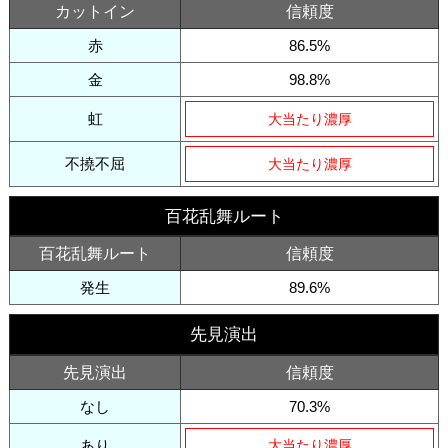
カットイン
信頼度
赤
86.5%
金
98.8%
虹
大当たり濃厚
不撓不屈
大当たり濃厚
百花乱舞ルート
百花乱舞ルート
信頼度
発生
89.6%
先見演出
先見演出
信頼度
なし
70.3%
あり
大当たり濃厚