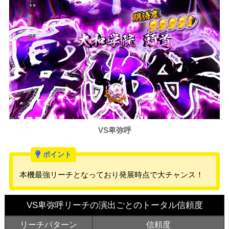
VS卑弥呼
本機最強リーチとなっており発展時点で大チャンス！
VS卑弥呼リーチの演出ごとのトータル信頼度
リーチパターン
信頼度