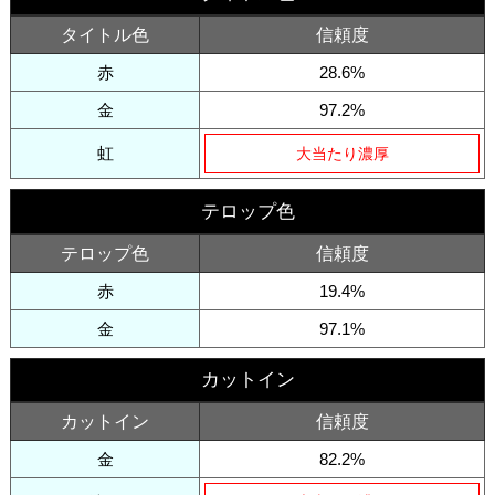
タイトル色
信頼度
赤
28.6%
金
97.2%
虹
大当たり濃厚
テロップ色
テロップ色
信頼度
赤
19.4%
金
97.1%
カットイン
カットイン
信頼度
金
82.2%