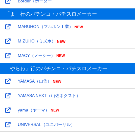
Border（ボーダー）
「ま」行のパチンコ・パチスロメーカー
MARUHON（マルホン工業）
MIZUHO（ミズホ）
MACY（メーシー）
「やらわ」行のパチンコ・パチスロメーカー
YAMASA（山佐）
YAMASA NEXT（山佐ネクスト）
yama（ヤーマ）
UNIVERSAL（ユニバーサル）