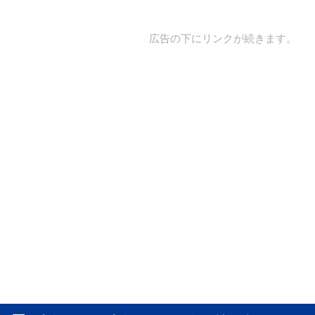
広告の下にリンクが続きます。