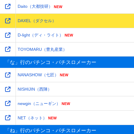
Daito（大都技研）
DAXEL（ダクセル）
D-light（ディ・ライト）
TOYOMARU（豊丸産業）
「な」行のパチンコ・パチスロメーカー
NANASHOW（七匠）
NISHIJIN（西陣）
newgin（ニューギン）
NET（ネット）
「ね」行のパチンコ・パチスロメーカー