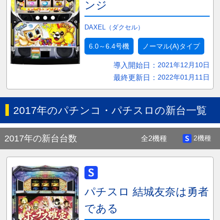
ンジ
DAXEL（ダクセル）
6.0～6.4号機
ノーマル(A)タイプ
導入開始日：
2021年12月10日
最終更新日：
2022年01月11日
2017年のパチンコ・パチスロの新台一覧
2017年の新台台数
全2機種
2機種
パチスロ 結城友奈は勇者
である