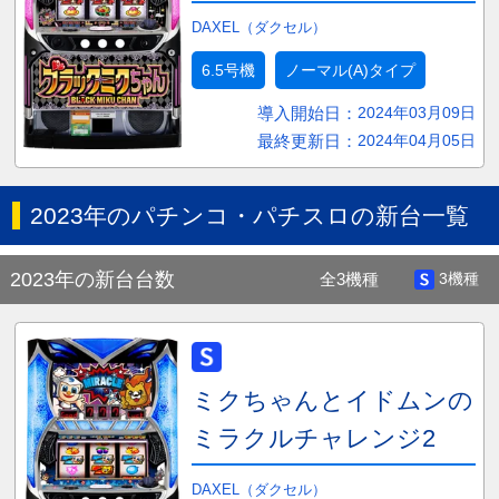
DAXEL（ダクセル）
6.5号機
ノーマル(A)タイプ
導入開始日：
2024年03月09日
最終更新日：
2024年04月05日
2023年のパチンコ・パチスロの新台一覧
2023年の新台台数
全3機種
3機種
ミクちゃんとイドムンの
ミラクルチャレンジ2
DAXEL（ダクセル）