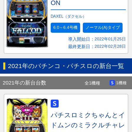
ON
DAXEL（ダクセル）
6.0～6.4号機
ノーマル(A)タイプ
導入開始日：
2022年01月25日
最終更新日：
2022年02月28日
2021年のパチンコ・パチスロの新台一覧
2021年の新台台数
全1機種
1機種
パチスロミクちゃんとイ
ドムンのミラクルチャレ