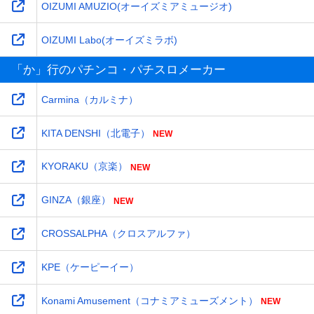
OIZUMI AMUZIO(オーイズミアミュージオ)
OIZUMI Labo(オーイズミラボ)
「か」行のパチンコ・パチスロメーカー
Carmina（カルミナ）
KITA DENSHI（北電子）
KYORAKU（京楽）
GINZA（銀座）
CROSSALPHA（クロスアルファ）
KPE（ケーピーイー）
Konami Amusement（コナミアミューズメント）