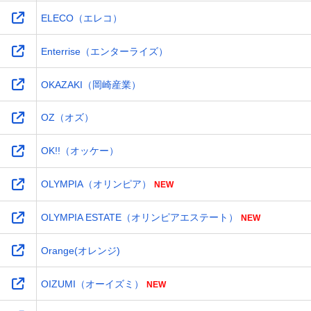
ELECO（エレコ）
Enterrise（エンターライズ）
OKAZAKI（岡崎産業）
OZ（オズ）
OK!!（オッケー）
OLYMPIA（オリンピア）
OLYMPIA ESTATE（オリンピアエステート）
Orange(オレンジ)
OIZUMI（オーイズミ）