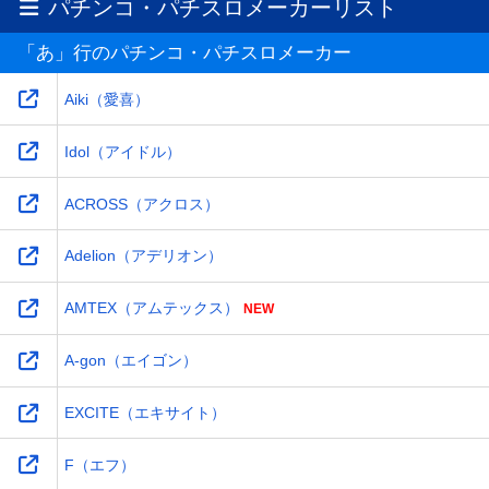
パチンコ・パチスロメーカーリスト
「あ」行のパチンコ・パチスロメーカー
Aiki（愛喜）
Idol（アイドル）
ACROSS（アクロス）
Adelion（アデリオン）
AMTEX（アムテックス）
A-gon（エイゴン）
EXCITE（エキサイト）
F（エフ）