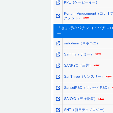
KPE（ケーピーイー）
Konami Amusement（コナ
ズメント）
「さ」行のパチンコ・パチス
ー
sabohani（サボハニ）
Sammy（サミー）
SANKYO（三共）
SanThree（サンスリー）
SanseiR&D（サンセイR&D）
SANYO（三洋物産）
SNT（新日テクノロジー）