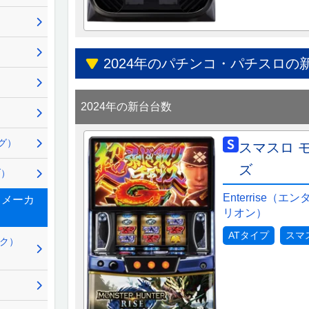
2024年のパチンコ・パチスロの
2024年の新台台数
ーグ）
スマスロ 
ズ
ブ）
Enterrise（エ
ロメーカ
リオン）
ATタイプ
スマ
ック）