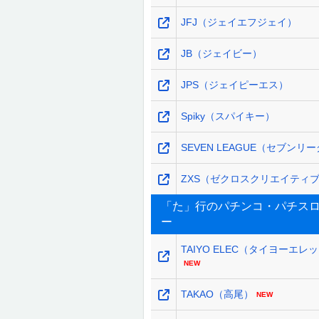
JFJ（ジェイエフジェイ）
JB（ジェイビー）
JPS（ジェイピーエス）
Spiky（スパイキー）
SEVEN LEAGUE（セブンリ
ZXS（ゼクロスクリエイティ
「た」行のパチンコ・パチス
ー
TAIYO ELEC（タイヨーエレ
TAKAO（高尾）