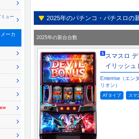
ミアミュー
2025年のパチンコ・パチスロの
ロメーカ
2025年の新台台数
スマスロ デ
イリッシュ
Enterrise（エ
リオン）
ATタイプ
スマ