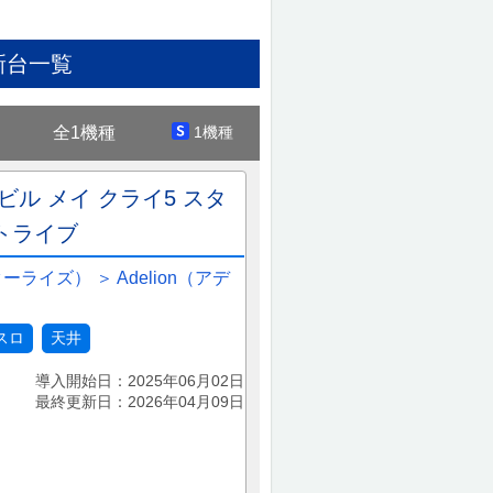
新台一覧
全1機種
1機種
ビル メイ クライ5 スタ
トライブ
ンターライズ） ＞ Adelion（アデ
スロ
天井
導入開始日：
2025年06月02日
最終更新日：
2026年04月09日