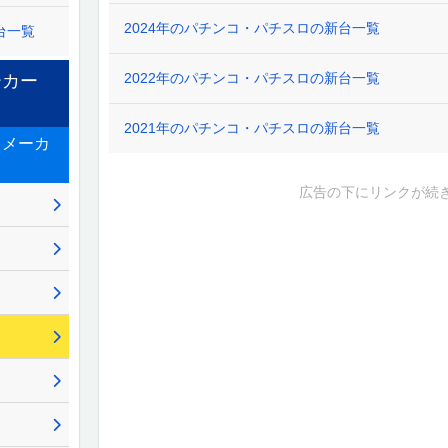
2024年のパチンコ・パチスロの新台一覧
台一覧
2022年のパチンコ・パチスロの新台一覧
ーカー
2021年のパチンコ・パチスロの新台一覧
ロメーカ
広告の下にリンクが続