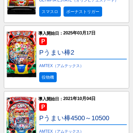
OLYMPIA ESTATE（オリンピアエステート）
スマスロ
ボーナストリガー
2025年03月17日
導入開始日：
Pうまい棒2
AMTEX（アムテックス）
役物機
2021年10月04日
導入開始日：
Pうまい棒4500～10500
AMTEX（アムテックス）