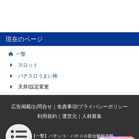
現在のページ
一撃
スロット
パチスロうまい棒
天井/設定変更
広告掲載/お問合せ
｜
免責事項/プライバシーポリシー
利用規約
｜
運営元
｜
人材募集
(C)【一撃】パチンコ・パチスロ新台解析攻略