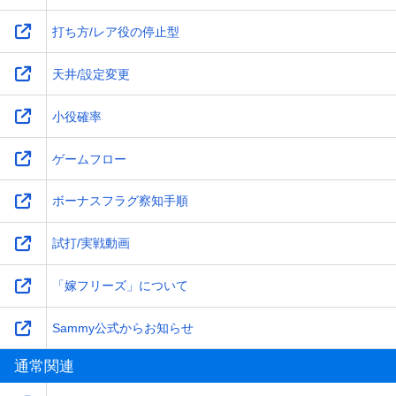
打ち方/レア役の停止型
天井/設定変更
小役確率
ゲームフロー
ボーナスフラグ察知手順
試打/実戦動画
「嫁フリーズ」について
Sammy公式からお知らせ
通常関連