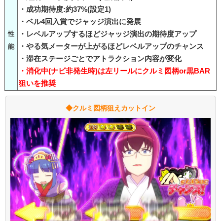
・成功期待度:約37%(設定1)
・ベル4回入賞でジャッジ演出に発展
・レベルアップするほどジャッジ演出の期待度アップ
性
・やる気メーターが上がるほどレベルアップのチャンス
能
・滞在ステージごとでアトラクション内容が変化
・消化中(ナビ非発生時)は左リールにクルミ図柄or黒BAR
狙いを推奨
◆クルミ図柄狙えカットイン