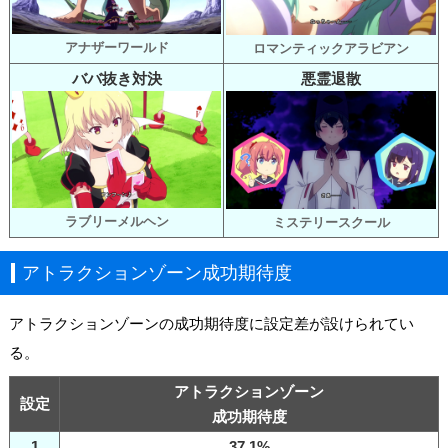
アナザーワールド
ロマンティックアラビアン
ババ抜き対決
悪霊退散
ラブリーメルヘン
ミステリースクール
アトラクションゾーン成功期待度
アトラクションゾーンの成功期待度に設定差が設けられてい
る。
アトラクションゾーン
設定
成功期待度
1
37.1%