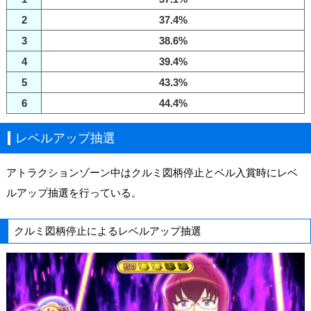
2
37.4%
3
38.6%
4
39.4%
5
43.3%
6
44.4%
レベルアップ抽選
アトラクションゾーン中はクルミ図柄停止とベル入賞時にレベ
ルアップ抽選を行っている。
クルミ図柄停止によるレベルアップ抽選