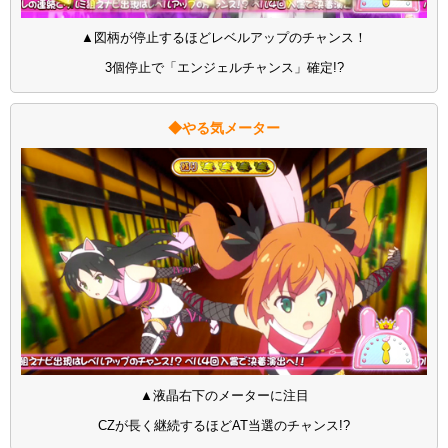
▲図柄が停止するほどレベルアップのチャンス！
3個停止で「エンジェルチャンス」確定!?
◆やる気メーター
▲液晶右下のメーターに注目
CZが長く継続するほどAT当選のチャンス!?