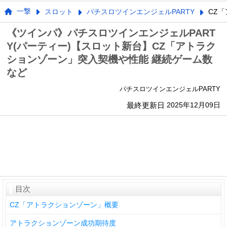
一撃
スロット
パチスロツインエンジェルPARTY
CZ
《ツインパ》パチスロツインエンジェルPART
Y(パーティー)【スロット新台】CZ「アトラク
ションゾーン」突入契機や性能 継続ゲーム数
など
パチスロツインエンジェルPARTY
最終更新日
2025年12月09日
目次
CZ「アトラクションゾーン」概要
アトラクションゾーン成功期待度