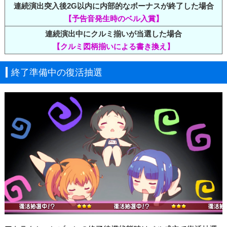
連続演出突入後2G以内に内部的なボーナスが終了した場合
【予告音発生時のベル入賞】
連続演出中にクルミ揃いが当選した場合
【クルミ図柄揃いによる書き換え】
終了準備中の復活抽選