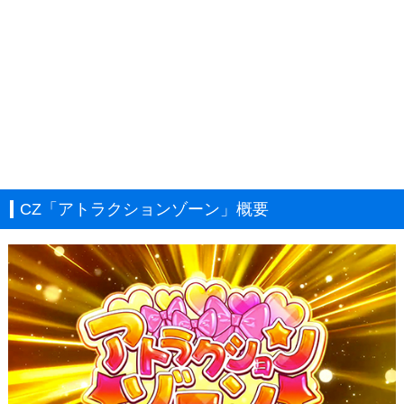
CZ「アトラクションゾーン」概要