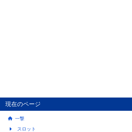
現在のページ
一撃
スロット