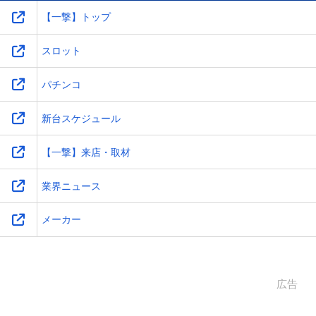
【一撃】トップ
スロット
パチンコ
新台スケジュール
【一撃】来店・取材
業界ニュース
メーカー
広告